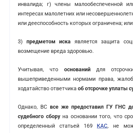
инвалида; г) члены малообеспеченной ил
интересах малолетних или несовершеннолет
или дееспособность которых ограничена; или
3)
предметом иска
является защита соц
возмещение вреда здоровью.
Учитывая, что
оснований
для отсрочки
вышеприведенными нормами права, жал
ходатайство ответчика
об отсрочке уплаты 
Однако, ВС
все же предоставил ГУ ГНС д
судебного сбору
на основании того, что ср
определенный статьей 169
КАС
, не мо