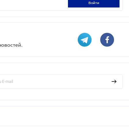
войти
новостей.