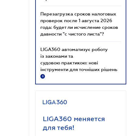
Перезагрузка сроков налоговых
проверок после 1 августа 2026
года: будет ли исчисление сроков
давности "с чистого листа"?
LIGA360 автоматизує роботу
із законами та
судовою практикою: нові
інструменти для точніших рішень
R
LIGA360 меняется
для тебя!