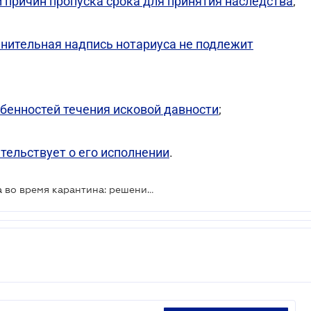
 причин пропуска срока для принятия наследства
;
лнительная надпись нотариуса не подлежит
бенностей течения исковой давности
;
тельствует о его исполнении
.
Отсрочка уплаты судебного сбора во время карантина: решение ВС