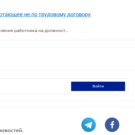
отающее не по трудовому договору
.
ВС указал особенности восстановления работника на должности вследствие ликвидации предприятия
войти
новостей.