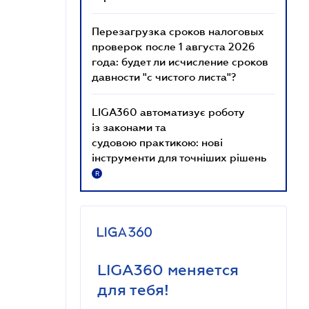
Перезагрузка сроков налоговых
проверок после 1 августа 2026
года: будет ли исчисление сроков
давности "с чистого листа"?
LIGA360 автоматизує роботу
із законами та
судовою практикою: нові
інструменти для точніших рішень
R
LIGA360 меняется
для тебя!