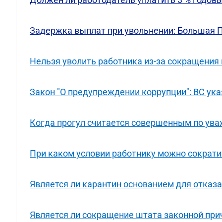
Задержка выплат при увольнении: Большая П
Нельзя уволить работника из-за сокращения
Закон "О предупреждении коррупции": ВС ука
Когда прогул считается совершенным по ув
При каком условии работнику можно сократи
Является ли карантин основанием для отказ
Является ли сокращение штата законной при