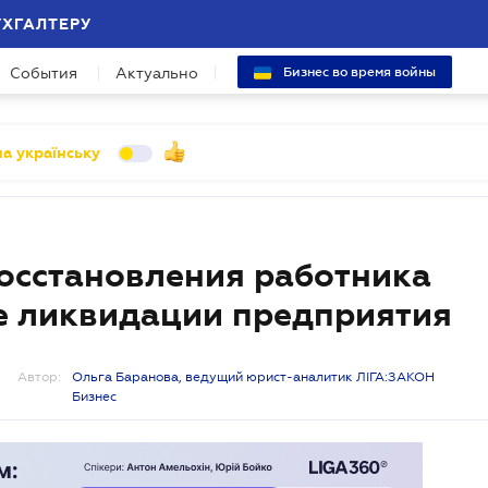
УХГАЛТЕРУ
События
Актуально
Бизнес во время войны
а українську
восстановления работника
е ликвидации предприятия
Автор:
Ольга Баранова, ведущий юрист-аналитик ЛІГА:ЗАКОН
Бизнес