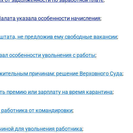
алата указала особенности начисления
;
 штата, не предложив ему свободные вакансии
;
зал особенности увольнения с работы
;
ажительным причинам: решение Верховного Суда
;
ть премию или зарплату на время карантина
;
а работника от командировки
;
чиной для увольнения работника
;