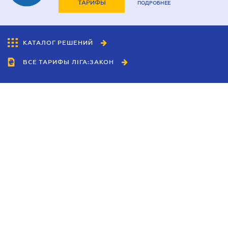
ТАРИФЫ
ПОДРОБНЕЕ
КАТАЛОГ РЕШЕНИЙ
ВСЕ ТАРИФЫ ЛІГА:ЗАКОН
Сотрудничество
Агенты
Дилеры
Политика
конфиденциальности
Условия использования
сайта
Реклама
Блог
Новости компании