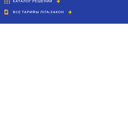
КАТАЛОГ РЕШЕНИЙ
ВСЕ ТАРИФЫ ЛІГА:ЗАКОН
Сотрудничество
Агенты
Дилеры
Политика
конфиденциальности
Условия использования
сайта
Реклама
Блог
Новости компании
Руководства
Каталоги компаний
Темы в центре внимания