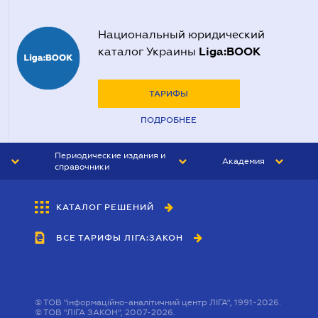
Национальный юридический
Liga:BOOK
каталог Украины
ТАРИФЫ
ПОДРОБНЕЕ
Периодические издания и
Академия
справочники
ЮРИСТ&ЗАКОН
АКАДЕМИЯ ЛІГА:ЗАКОН
КАТАЛОГ РЕШЕНИЙ
БУХГАЛТЕР&ЗАКОН
ВСЕ ТАРИФЫ ЛІГА:ЗАКОН
ВЕСТНИК МСФО
ИНТЕРБУХ
ЛИЧНЫЙ ЭКСПЕРТ
©
ТОВ "інформаційно-аналітичний центр ЛІГА", 1991-2026.
©
ТОВ "ЛІГА ЗАКОН", 2007-2026.