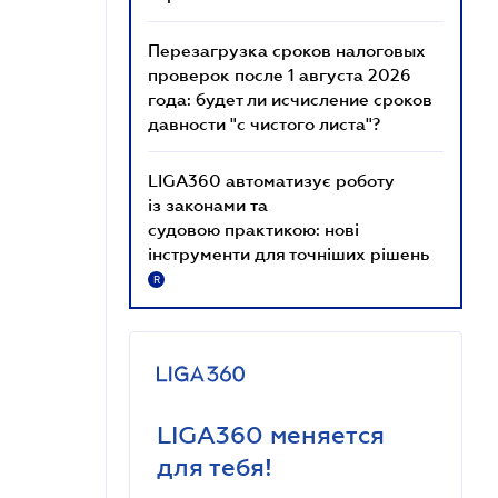
Перезагрузка сроков налоговых
проверок после 1 августа 2026
года: будет ли исчисление сроков
давности "с чистого листа"?
LIGA360 автоматизує роботу
із законами та
судовою практикою: нові
інструменти для точніших рішень
R
LIGA360 меняется
для тебя!