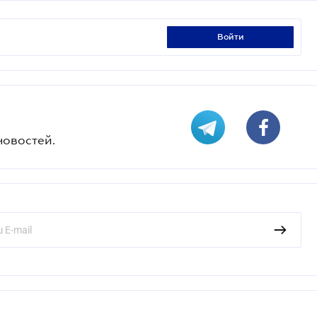
войти
новостей.