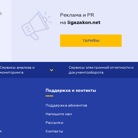
й
Реклама и PR
ligazakon.net
на
ТАРИФЫ
Сервисы анализа и
Сервисы электронной отчетности и
мониторинга
документооборота
CONTR AGENT
Liga:REPORT
Поддержка и контакты
SMS-МАЯК
VERDICTUM
Поддержка абонентов
Напишите нам
SEMANTRUM
Рассылки
SMS-МАЯК ИПОТЕКА
я
Контакты