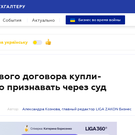
УХГАЛТЕРУ
События
Актуально
Бизнес во время войны
а українську
вого договора купли-
 признавать через суд
Автор:
Александра Кознова, главный редактор LIGA ZAKON Бизнес