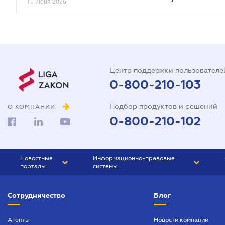
10 июня 2026
Центр поддержки пользователе
0-800-210-103
Подбор продуктов и решений
О КОМПАНИИ
0-800-210-102
Новостные
Информационно-правовые
порталы
системы
ЮРЛИГА
Право Украины
Сотрудничество
Блог
БИЗНЕС
ГРАНД
БУХГАЛТЕР.ua
ПРАЙМ
Агенты
Новости компании