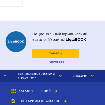
Национальный юридический
Liga:BOOK
каталог Украины
ТАРИФЫ
ПОДРОБНЕЕ
Периодические издания и
Академия
справочники
ЮРИСТ&ЗАКОН
АКАДЕМИЯ ЛІГА:ЗАКОН
КАТАЛОГ РЕШЕНИЙ
БУХГАЛТЕР&ЗАКОН
ВСЕ ТАРИФЫ ЛІГА:ЗАКОН
ВЕСТНИК МСФО