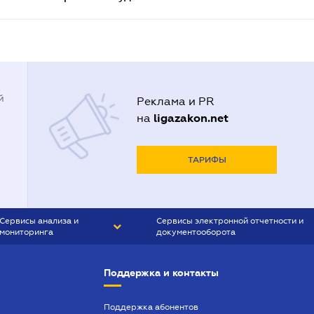
й
Реклама и PR
ligazakon.net
на
ТАРИФЫ
Сервисы анализа и
Сервисы электронной отчетности и
мониторинга
документооборота
CONTR AGENT
Liga:REPORT
Поддержка и контакты
SMS-МАЯК
VERDICTUM
Поддержка абонентов