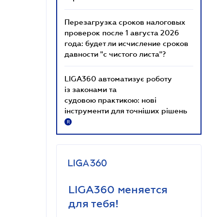
Перезагрузка сроков налоговых
проверок после 1 августа 2026
года: будет ли исчисление сроков
давности "с чистого листа"?
LIGA360 автоматизує роботу
із законами та
судовою практикою: нові
інструменти для точніших рішень
R
LIGA360 меняется
для тебя!