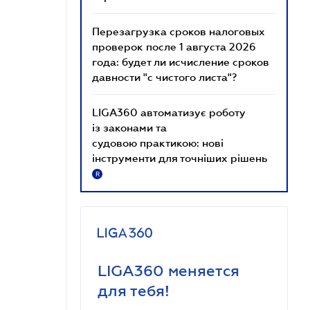
Перезагрузка сроков налоговых
проверок после 1 августа 2026
года: будет ли исчисление сроков
давности "с чистого листа"?
LIGA360 автоматизує роботу
із законами та
судовою практикою: нові
інструменти для точніших рішень
R
LIGA360 меняется
для тебя!