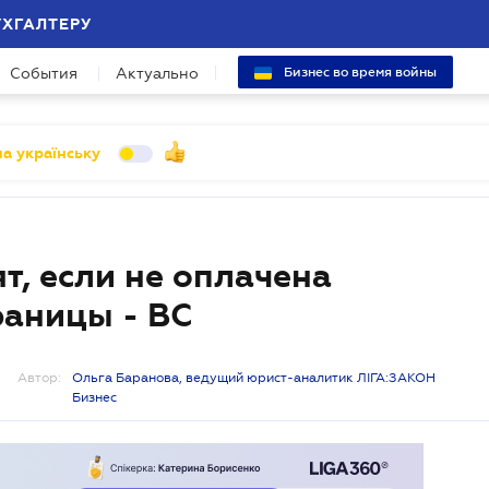
УХГАЛТЕРУ
События
Актуально
Бизнес во время войны
а українську
т, если не оплачена
раницы - ВС
Автор:
Ольга Баранова, ведущий юрист-аналитик ЛІГА:ЗАКОН
Бизнес