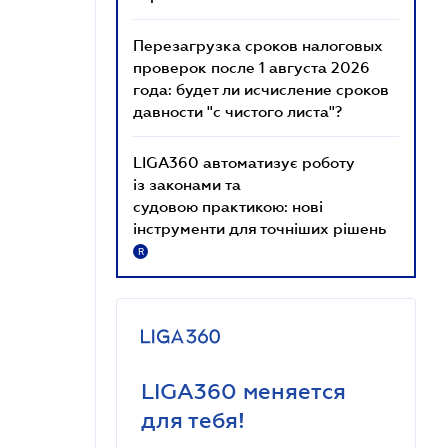
Перезагрузка сроков налоговых
проверок после 1 августа 2026
года: будет ли исчисление сроков
давности "с чистого листа"?
LIGA360 автоматизує роботу
із законами та
судовою практикою: нові
інструменти для точніших рішень
R
LIGA360 меняется
для тебя!