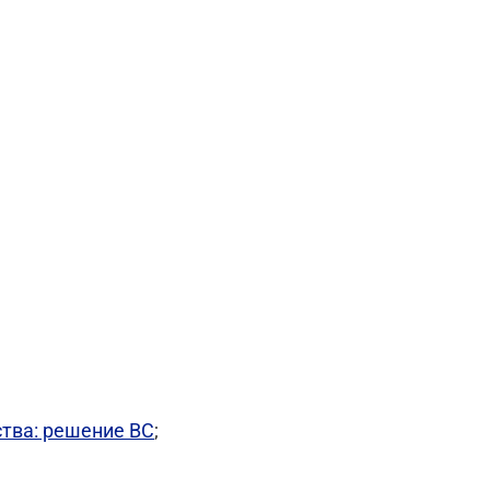
ства: решение ВС
;