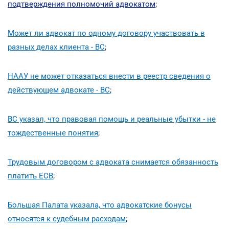
подтверждения полномочий адвокатом
;
Может ли адвокат по одному договору участвовать в
разных делах клиента - ВС
;
НААУ не может отказаться внести в реестр сведения о
действующем адвокате - ВС
;
ВС указал, что правовая помощь и реальные убытки - не
тождественные понятия
;
Трудовым договором с адвоката снимается обязанность
платить ЕСВ
;
Большая Палата указала, что адвокатские бонусы
относятся к судебным расходам
;