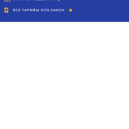
ВСЕ ТАРИФЫ ЛІГА:ЗАКОН
Сотрудничество
Агенты
Дилеры
Политика
конфиденциальности
Условия использования
сайта
Реклама
Блог
Новости компании
Руководства
Каталоги компаний
Темы в центре внимания