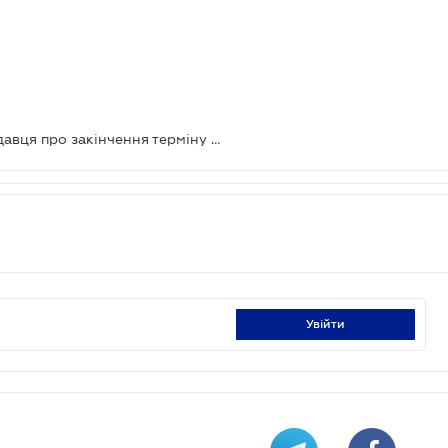
Як правильно повідомити орендодавця про закінчення терміну дії договору: ВС
увійти