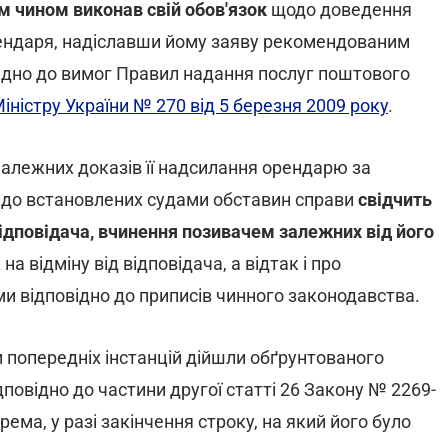
 чином виконав свій обов'язок
щодо доведення
орендаря, надіславши йому заяву рекомендованим
ідно до вимог Правил надання послуг поштового
ністру України № 270 від 5 березня 2009 року
.
належних доказів її надсилання орендарю за
 до встановлених судами обставин справи
свідчить
відповідача, вчинення позивачем залежних від його
а відміну від відповідача, а відтак і про
и відповідно до приписів чинного законодавства.
 попередніх інстанцій дійшли обґрунтованого
повідно до частини другої статті 26 Закону № 2269-
рема, у разі закінчення строку, на який його було