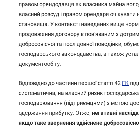
правом орендодавця як власника майна воло
власний розсуд і правом орендаря очікувати н
становища. У контексті наведених вище норм 
продовження договору є пов'язаним з дотри
добросовісної та послідовної поведінки, обу
господарського законодавства, а також уста
документообігу.
Відповідно до частини першої статті 42
ГК
під
систематична, на власний ризик господарська
господарювання (підприємцями) з метою дося
одержання прибутку. Отже,
негативні наслід
якщо таке звернення здійснене добросовісно