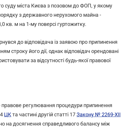
 суду міста Києва з позовом до ФОП, у якому
порядку з державного нерухомого майна -
 кв. м на 1-му поверсі гуртожитку.
рнувся до відповідача із заявою про припинення
нням строку його дії, однак відповідач орендовані
истовувати за відсутності будь-якої правової
о правове регулювання процедури припинення
64
ЦК
та частині другій статті 17
Закону № 2269-XII
ано на досягнення справедливого балансу між