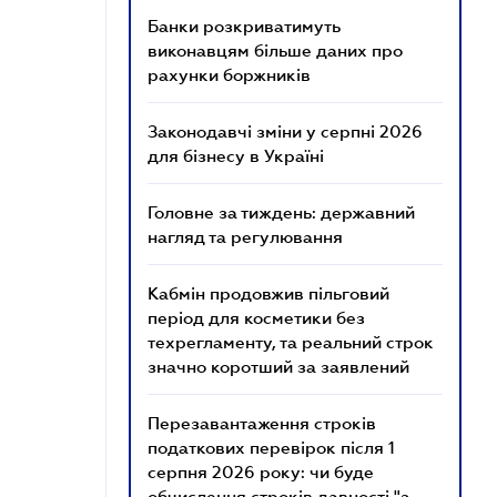
Банки розкриватимуть
виконавцям більше даних про
рахунки боржників
Законодавчі зміни у серпні 2026
для бізнесу в Україні
Головне за тиждень: державний
нагляд та регулювання
Кабмін продовжив пільговий
період для косметики без
техрегламенту, та реальний строк
значно коротший за заявлений
Перезавантаження строків
податкових перевірок після 1
серпня 2026 року: чи буде
обчислення строків давності "з