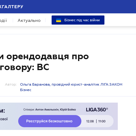
ХГАЛТЕРУ
одії
Актуально
Бізнес під час війни
и орендодавця про
оговору: ВС
Автор:
Ольга Баранова, провідний юрист-аналітик ЛІГА:ЗАКОН
Бізнес