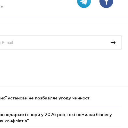
н.
ої установи не позбавляє угоду чинності
осподарські спори у 2026 році: які помилки бізнесу
х конфліктів"