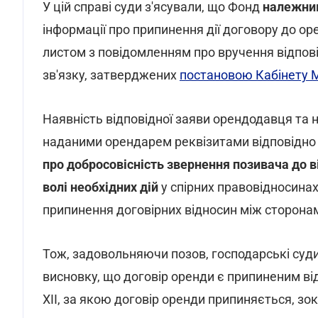
У цій справі суди з'ясували, що Фонд
належним
інформації про припинення дії договору до 
листом з повідомленням про вручення відпов
зв'язку, затверджених
постановою Кабінету Мі
Наявність відповідної заяви орендодавця та 
наданими орендарем реквізитами відповідно
про добросовісність звернення позивача до 
волі необхідних дій
у спірних правовідносинах н
припинення договірних відносин між сторонам
Тож, задовольняючи позов, господарські суди
висновку, що договір оренди є припиненим від
XII, за якою договір оренди припиняється, зок