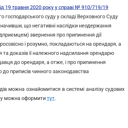
ід 19 травня 2020 року у справі № 910/719/19
го господарського суду у складі Верховного Суду
значивши, що негативні наслідки неодержання
ідприємцем) звернення про припинення дії
росовісно і розумно, покладаються на орендаря, а
я та доказів її належного надсилання орендарю
авця до орендаря, а отже, і про припинення
о до приписів чинного законодавства
дів можна ознайомитися в системі аналізу судових
ему можна оформити
тут
.