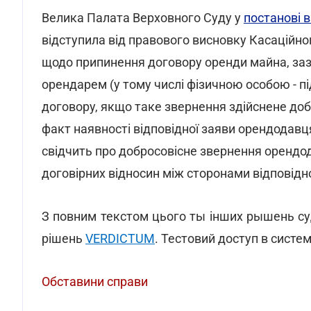
Велика Палата Верховного Суду у
постанові в
відступила від правового висновку Касаційно
щодо припинення договору оренди майна, за
орендарем (у тому числі фізичною особою - п
договору, якщо таке звернення здійснене доб
факт наявності відповідної заяви орендодавц
свідчить про добросовісне звернення орендод
договірних відносин між сторонами відповідн
З повним текстом цього ты інших рышень су
рішень
VERDICTUM
. Тестовий доступ в сист
Обставини справи