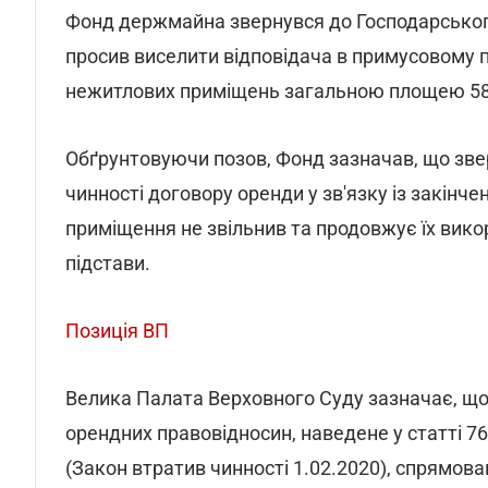
Фонд держмайна звернувся до Господарського
просив виселити відповідача в примусовому 
нежитлових приміщень загальною площею 58,0
Обґрунтовуючи позов, Фонд зазначав, що зве
чинності договору оренди у зв'язку із закінче
приміщення не звільнив та продовжує їх викор
підстави.
Позиція ВП
Велика Палата Верховного Суду зазначає, щ
орендних правовідносин, наведене у статті 7
(Закон втратив чинності 1.02.2020), спрямов