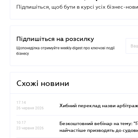
Підпишіться, щоб бути в курсі усіх бізнес-нови
Підпишіться на розсилку
Щопонеділка отримуйте weekly-digest про ключові події
бізнесу
Схожі новини
17.14
Хибний переклад назви арбітражн
26 червня 2026
10.17
Безкоштовний вебінар на тему: "Г
23 червня 2026
найчастіше призводять до судови