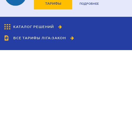
ТАРИФЫ
ПОДРОБНЕЕ
КАТАЛОГ РЕШЕНИЙ
ВСЕ ТАРИФЫ ЛІГА:ЗАКОН
Сотрудничество
Агенты
Дилеры
Политика
конфиденциальности
Условия использования
сайта
Реклама
Блог