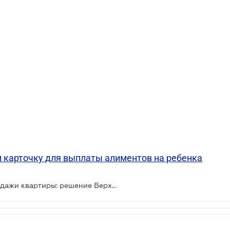
и карточку для выплаты алиментов на ребенка
Нужно ли платить алименты с продажи квартиры: решение Верховного Суда