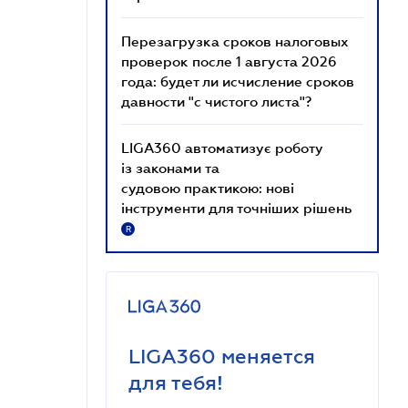
Перезагрузка сроков налоговых
проверок после 1 августа 2026
года: будет ли исчисление сроков
давности "с чистого листа"?
LIGA360 автоматизує роботу
із законами та
судовою практикою: нові
інструменти для точніших рішень
R
LIGA360 меняется
для тебя!