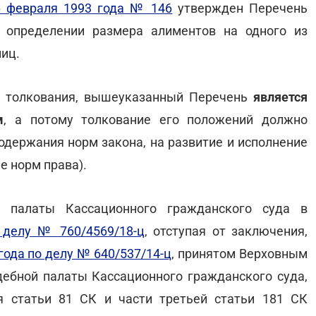
6 февраля 1993 года № 146
утвержден Перечень
 определении размера алиментов на одного из
лиц.
ба толкования, вышеуказанный Перечень
является
м
, а потому толкование его положений должно
одержания норм закона, на развитие и исполнение
е норм права).
 палаты Кассационного гражданского суда в
о делу № 760/4569/18-ц
, отступая от заключения,
года по делу № 640/537/14-ц
, принятом Верховным
дебной палаты Кассационного гражданского суда,
я статьи 81 СК и части третьей статьи 181 СК