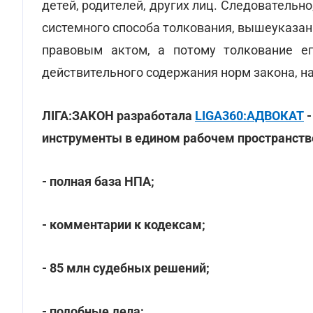
детей, родителей, других лиц. Следовательн
системного способа толкования, вышеуказа
правовым актом, а потому толкование е
действительного содержания норм закона, на
ЛІГА:ЗАКОН разработала
LIGA360:АДВОКАТ
-
инструменты в едином рабочем пространстве
- полная база НПА;
- комментарии к кодексам;
- 85 млн судебных решений;
- подобные дела;