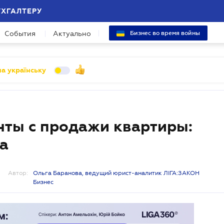
УХГАЛТЕРУ
События
Актуально
Бизнес во время войны
а українську
нты с продажи квартиры:
а
Автор:
Ольга Баранова, ведущий юрист-аналитик ЛІГА:ЗАКОН
Бизнес