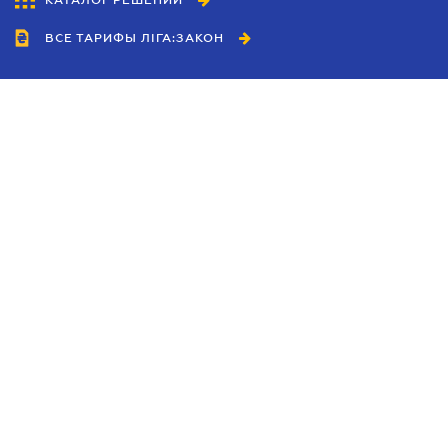
КАТАЛОГ РЕШЕНИЙ
ВСЕ ТАРИФЫ ЛІГА:ЗАКОН
Сотрудничество
Агенты
Дилеры
Политика
конфиденциальности
Условия использования
сайта
Реклама
Блог
Новости компании
Руководства
Каталоги компаний
Темы в центре внимания