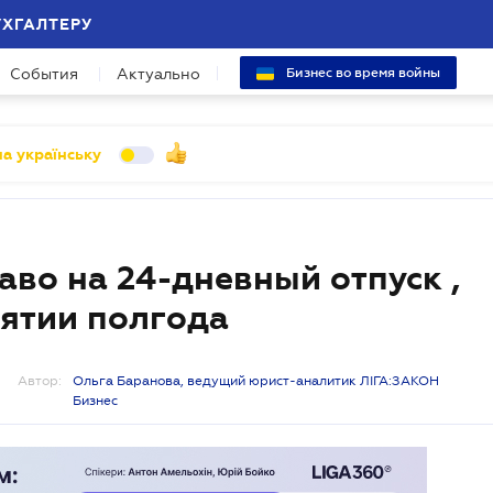
УХГАЛТЕРУ
События
Актуально
Бизнес во время войны
а українську
аво на 24-дневный отпуск ,
иятии полгода
Автор:
Ольга Баранова, ведущий юрист-аналитик ЛІГА:ЗАКОН
Бизнес