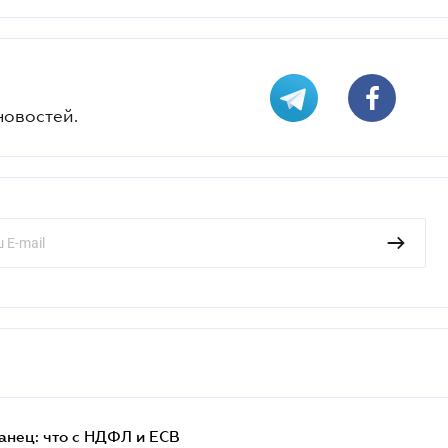
новостей.
анец: что с НДФЛ и ЕСВ