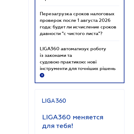
Перезагрузка сроков налоговых
проверок после 1 августа 2026
года: будет ли исчисление сроков
давности "с чистого листа"?
LIGA360 автоматизує роботу
із законами та
судовою практикою: нові
інструменти для точніших рішень
R
LIGA360 меняется
для тебя!