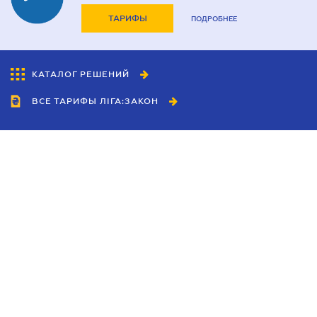
ТАРИФЫ
ПОДРОБНЕЕ
КАТАЛОГ РЕШЕНИЙ
ВСЕ ТАРИФЫ ЛІГА:ЗАКОН
Сотрудничество
Агенты
Дилеры
Политика
конфиденциальности
Условия использования
сайта
Реклама
Блог