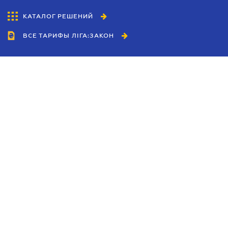
КАТАЛОГ РЕШЕНИЙ
ВСЕ ТАРИФЫ ЛІГА:ЗАКОН
Сотрудничество
Агенты
Дилеры
Политика
конфиденциальности
Условия использования
сайта
Реклама
Блог
Новости компании
Руководства
Каталоги компаний