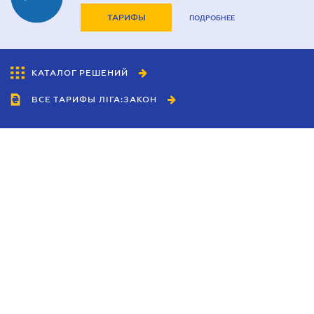
ТАРИФЫ
ПОДРОБНЕЕ
КАТАЛОГ РЕШЕНИЙ
ВСЕ ТАРИФЫ ЛІГА:ЗАКОН
Сотрудничество
Агенты
Дилеры
Политика
конфиденциальности
Условия использования
сайта
Реклама
Блог