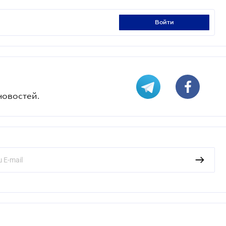
войти
новостей.