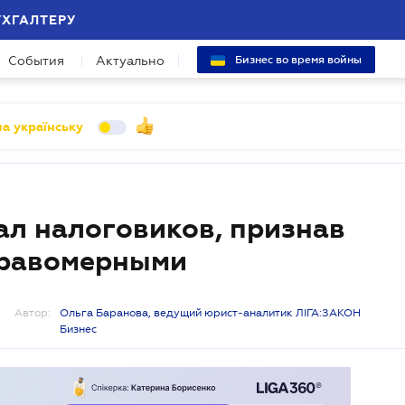
УХГАЛТЕРУ
События
Актуально
Бизнес во время войны
а українську
л налоговиков, признав
правомерными
Автор:
Ольга Баранова, ведущий юрист-аналитик ЛІГА:ЗАКОН
Бизнес