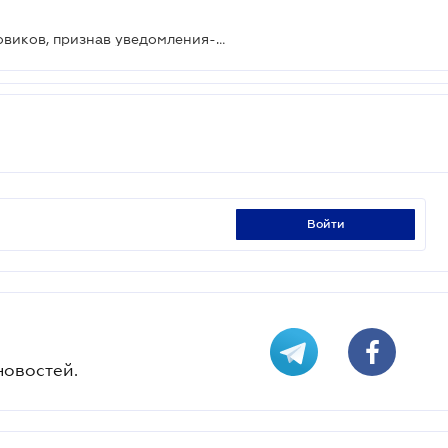
Верховный Суд поддержал налоговиков, признав уведомления-решения правомерными
войти
новостей.