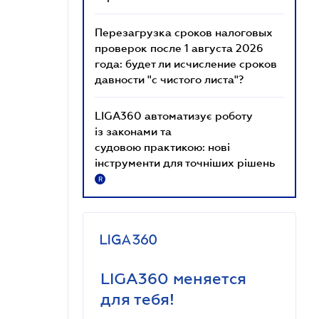
Перезагрузка сроков налоговых
проверок после 1 августа 2026
года: будет ли исчисление сроков
давности "с чистого листа"?
LIGA360 автоматизує роботу
із законами та
судовою практикою: нові
інструменти для точніших рішень
R
LIGA360 меняется
для тебя!