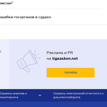
ликтам"
ошибки госорганов в судах»
й
Реклама и PR
ligazakon.net
на
ТАРИФЫ
Сервисы анализа и
Сервисы электронной отчетности и
мониторинга
документооборота
CONTR AGENT
Liga:REPORT