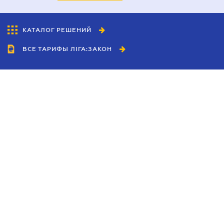
КАТАЛОГ РЕШЕНИЙ
ВСЕ ТАРИФЫ ЛІГА:ЗАКОН
Сотрудничество
Агенты
Дилеры
Политика
конфиденциальности
Условия использования
сайта
Реклама
Блог
Новости компании
Руководства