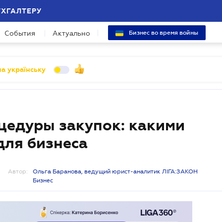
УХГАЛТЕРУ
События
Актуально
Бизнес во время войны
а українську
цедуры закупок: какими
для бизнеса
Автор:
Ольга Баранова, ведущий юрист-аналитик ЛІГА:ЗАКОН
Бизнес