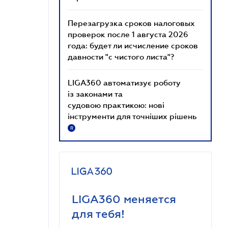
Перезагрузка сроков налоговых
проверок после 1 августа 2026
года: будет ли исчисление сроков
давности "с чистого листа"?
LIGA360 автоматизує роботу
із законами та
судовою практикою: нові
інструменти для точніших рішень
R
LIGA360 меняется
для тебя!