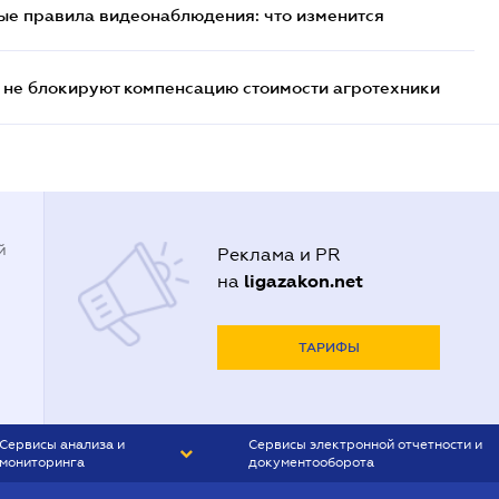
ые правила видеонаблюдения: что изменится
 не блокируют компенсацию стоимости агротехники
й
Реклама и PR
ligazakon.net
на
ТАРИФЫ
Сервисы анализа и
Сервисы электронной отчетности и
мониторинга
документооборота
CONTR AGENT
Liga:REPORT