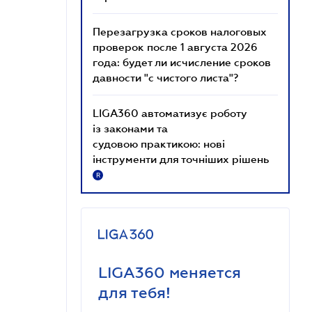
Перезагрузка сроков налоговых
проверок после 1 августа 2026
года: будет ли исчисление сроков
давности "с чистого листа"?
LIGA360 автоматизує роботу
із законами та
судовою практикою: нові
інструменти для точніших рішень
R
LIGA360 меняется
для тебя!