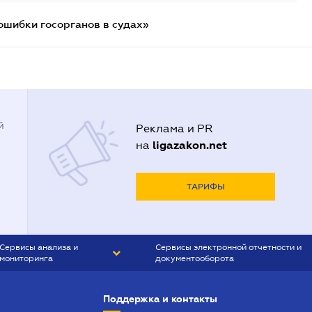
ошибки госорганов в судах»
й
Реклама и PR
ligazakon.net
на
ТАРИФЫ
Сервисы анализа и
Сервисы электронной отчетности и
мониторинга
документооборота
CONTR AGENT
Liga:REPORT
Поддержка и контакты
SMS-МАЯК