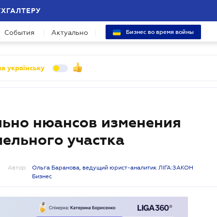
УХГАЛТЕРУ
События
Актуально
Бизнес во время войны
а українську
льно нюансов изменения
мельного участка
Автор:
Ольга Баранова, ведущий юрист-аналитик ЛІГА:ЗАКОН
Бизнес