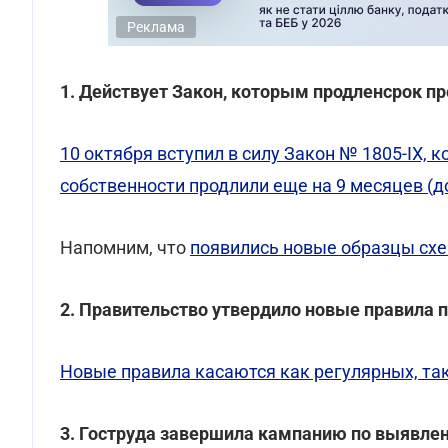
Реклама
1. Действует Закон, которым продленсрок п
10 октября вступил в силу Закон № 1805-IX,
собственности продлили еще на 9 месяцев (до
Напомним, что
появились новые образцы схе
2. Правительство утвердило новые правила 
Новые правила касаются как регулярных, та
3. Гоструда завершила кампанию по выявл