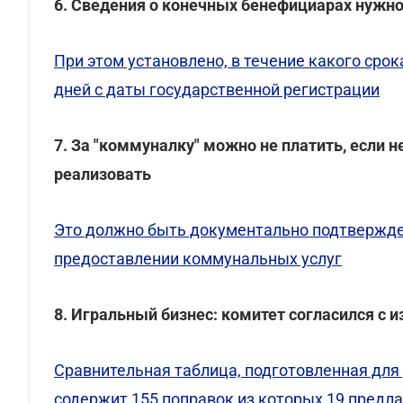
6. Сведения о конечных бенефициарах нужн
При этом установлено, в течение какого сро
дней с даты государственной регистрации
7. За "коммуналку" можно не платить, если н
реализовать
Это должно быть документально подтвержден
предоставлении коммунальных услуг
8. Игральный бизнес: комитет согласился с
Сравнительная таблица, подготовленная для
содержит 155 поправок из которых 19 предлаг