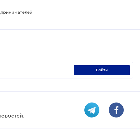
дпринимателей
войти
новостей.