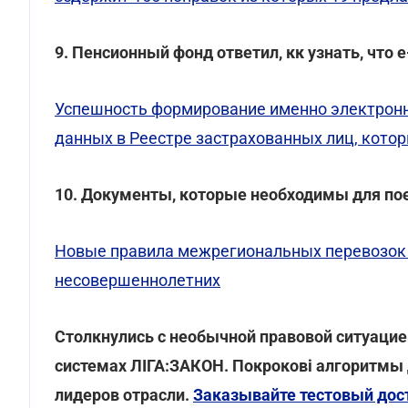
9. Пенсионный фонд ответил, кк узнать, чт
Успешность формирование именно электронн
данных в Реестре застрахованных лиц, кото
10. Документы, которые необходимы для пое
Новые правила межрегиональных перевозок 
несовершеннолетних
Столкнулись с необычной правовой ситуаци
системах ЛІГА:ЗАКОН. Покрокові алгоритмы 
лидеров отрасли.
Заказывайте тестовый дос