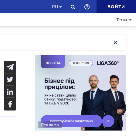
ВОЙТИ
RU
Темы
Реклама