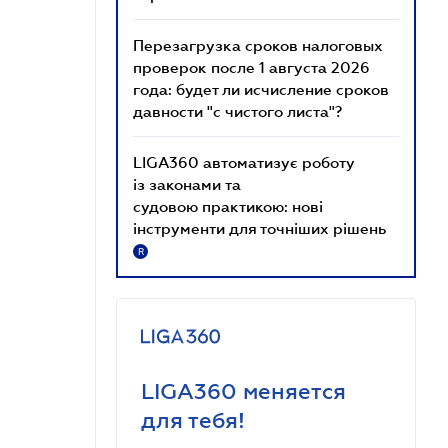
Перезагрузка сроков налоговых
проверок после 1 августа 2026
года: будет ли исчисление сроков
давности "с чистого листа"?
LIGA360 автоматизує роботу
із законами та
судовою практикою: нові
інструменти для точніших рішень
R
LIGA360 меняется
для тебя!