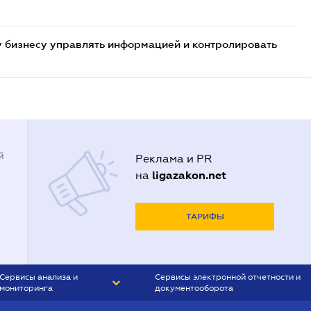
 бизнесу управлять информацией и контролировать
й
Реклама и PR
ligazakon.net
на
ТАРИФЫ
Сервисы анализа и
Сервисы электронной отчетности и
мониторинга
документооборота
CONTR AGENT
Liga:REPORT