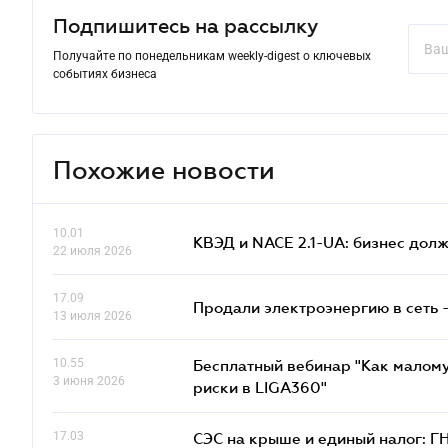
Подпишитесь на рассылку
Получайте по понедельникам weekly-digest о ключевых
событиях бизнеса
Похожие новости
10.01
КВЭД и NACE 2.1-UA: бизнес дол
22 июля 2026
17.09
Продали электроэнергию в сеть 
13 июля 2026
10.55
Бесплатный вебинар "Как малому
3 июня 2026
риски в LIGA360"
17.03
СЭС на крыше и единый налог: Г