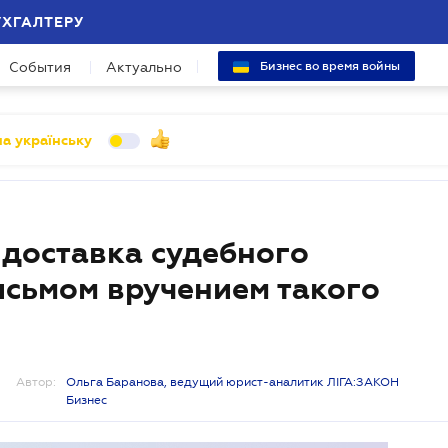
УХГАЛТЕРУ
События
Актуально
Бизнес во время войны
а українську
и доставка судебного
сьмом вручением такого
Автор:
Ольга Баранова, ведущий юрист-аналитик ЛІГА:ЗАКОН
Бизнес