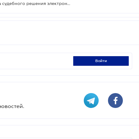
ВС ответил, считается ли доставка судебного решения электронным письмом вручением такого решения
войти
новостей.