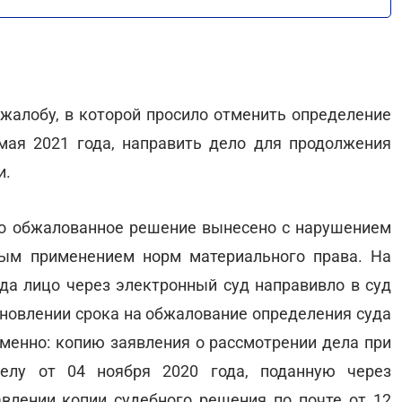
 жалобу, в которой просило отменить определение
мая 2021 года, направить дело для продолжения
и.
то обжалованное решение вынесено с нарушением
ным применением норм материального права. На
да лицо через электронный суд направивло в суд
бновлении срока на обжалование определения суда
 именно: копию заявления о рассмотрении дела при
делу от 04 ноября 2020 года, поданную через
влении копии судебного решения по почте от 12