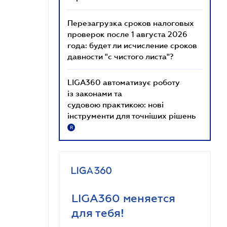
Перезагрузка сроков налоговых
проверок после 1 августа 2026
года: будет ли исчисление сроков
давности "с чистого листа"?
LIGA360 автоматизує роботу
із законами та
судовою практикою: нові
інструменти для точніших рішень
R
LIGA360 меняется
для тебя!