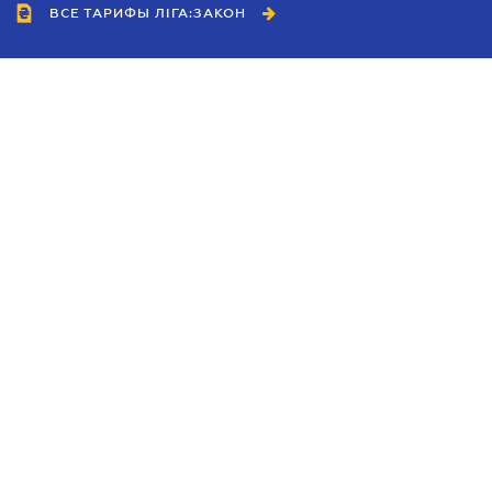
ВСЕ ТАРИФЫ ЛІГА:ЗАКОН
Сотрудничество
Агенты
Дилеры
Политика
конфиденциальности
Условия использования
сайта
Реклама
Блог
Новости компании
Руководства
Каталоги компаний
Темы в центре внимания