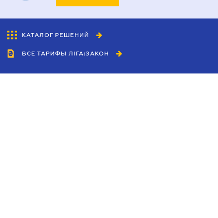
КАТАЛОГ РЕШЕНИЙ
ВСЕ ТАРИФЫ ЛІГА:ЗАКОН
Сотрудничество
Агенты
Дилеры
Политика
конфиденциальности
Условия использования
сайта
Реклама
Блог
Новости компании