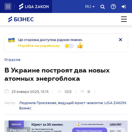
RU
БІЗНЕС
Ця сторінка доступна рідною мовою.
Перейти на українську
Отрасли
В Украине построят два новых
атомных энергоблока
23 января 2023, 15:15
1212
0
Автор:
Людмила Присяжная, ведущий юрист-аналитик LIGA ZAKON
Бизнес
Реклама