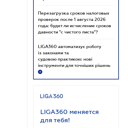
Перезагрузка сроков налоговых
проверок после 1 августа 2026
года: будет ли исчисление сроков
давности "с чистого листа"?
LIGA360 автоматизує роботу
із законами та
судовою практикою: нові
інструменти для точніших рішень
R
LIGA360 меняется
для тебя!