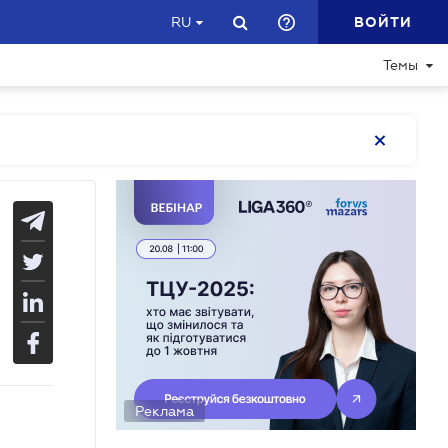
ВОЙТИ
RU
Темы
Реклама