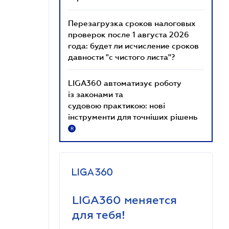
Перезагрузка сроков налоговых
проверок после 1 августа 2026
года: будет ли исчисление сроков
давности "с чистого листа"?
LIGA360 автоматизує роботу
із законами та
судовою практикою: нові
інструменти для точніших рішень
R
LIGA360 меняется
для тебя!