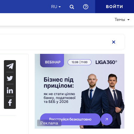
ВОЙТИ
RU
Темы
Реклама