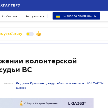
УХГАЛТЕРУ
События
Актуально
Бизнес во время войны
а українську
ожении волонтерской
 судьи ВС
Автор:
Людмила Присяжная, ведущий юрист-аналитик LIGA ZAKON
Бизнес