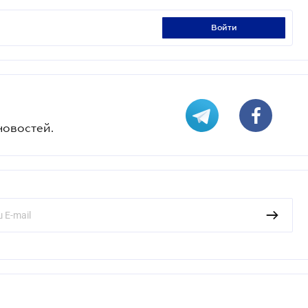
войти
новостей.