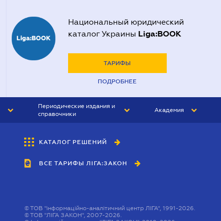
Национальный юридический
Liga:BOOK
каталог Украины
ТАРИФЫ
ПОДРОБНЕЕ
Периодические издания и
Академия
справочники
ЮРИСТ&ЗАКОН
АКАДЕМИЯ ЛІГА:ЗАКОН
КАТАЛОГ РЕШЕНИЙ
БУХГАЛТЕР&ЗАКОН
ВСЕ ТАРИФЫ ЛІГА:ЗАКОН
ВЕСТНИК МСФО
ИНТЕРБУХ
ЛИЧНЫЙ ЭКСПЕРТ
©
ТОВ "інформаційно-аналітичний центр ЛІГА", 1991-2026.
©
ТОВ "ЛІГА ЗАКОН", 2007-2026.