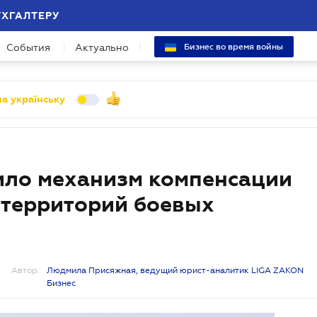
УХГАЛТЕРУ
События
Актуально
Бизнес во время войны
а українську
ило механизм компенсации
 территорий боевых
Автор:
Людмила Присяжная, ведущий юрист-аналитик LIGA ZAKON
Бизнес