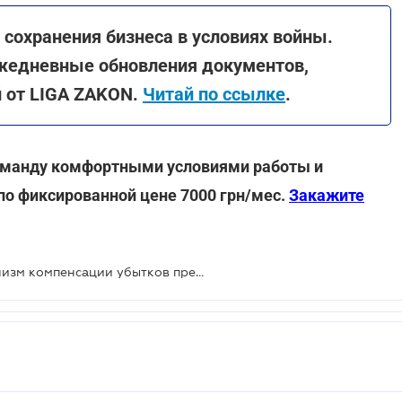
сохранения бизнеса в условиях войны.
жедневные обновления документов,
й от LIGA ZAKON.
Читай по ссылке
.
 команду комфортными условиями работы и
по фиксированной цене 7000 грн/мес.
Закажите
Правительство предложило механизм компенсации убытков предприятиям с территорий боевых действий и ВОТ