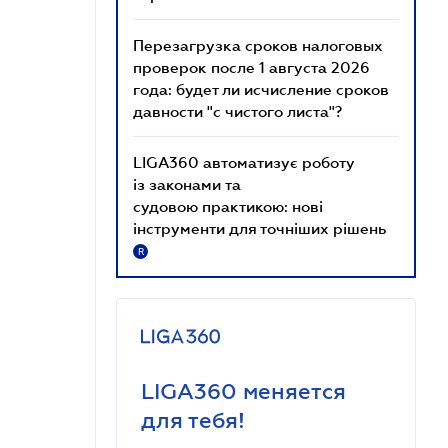
Перезагрузка сроков налоговых
проверок после 1 августа 2026
года: будет ли исчисление сроков
давности "с чистого листа"?
LIGA360 автоматизує роботу
із законами та
судовою практикою: нові
інструменти для точніших рішень
R
LIGA360 меняется
для тебя!