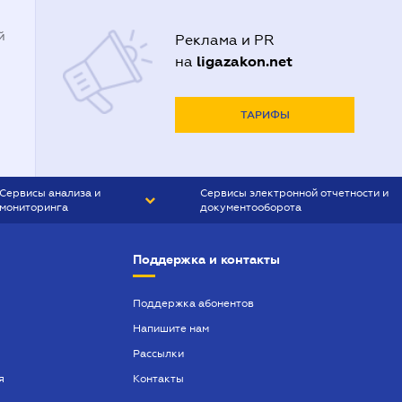
й
Реклама и PR
ligazakon.net
на
ТАРИФЫ
Сервисы анализа и
Сервисы электронной отчетности и
мониторинга
документооборота
CONTR AGENT
Liga:REPORT
Поддержка и контакты
SMS-МАЯК
VERDICTUM
Поддержка абонентов
Напишите нам
SEMANTRUM
Рассылки
SMS-МАЯК ИПОТЕКА
я
Контакты