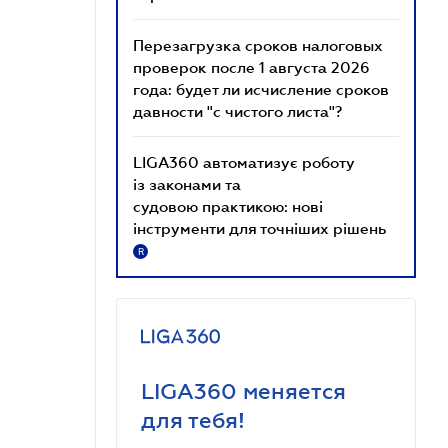
Перезагрузка сроков налоговых
проверок после 1 августа 2026
года: будет ли исчисление сроков
давности "с чистого листа"?
LIGA360 автоматизує роботу
із законами та
судовою практикою: нові
інструменти для точніших рішень
R
LIGA360 меняется
для тебя!