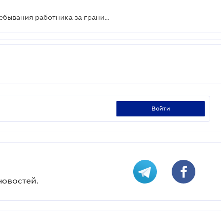
Увольнение за прогул в случае пребывания работника за границей: правовая позиция Верховного Суда
войти
новостей.