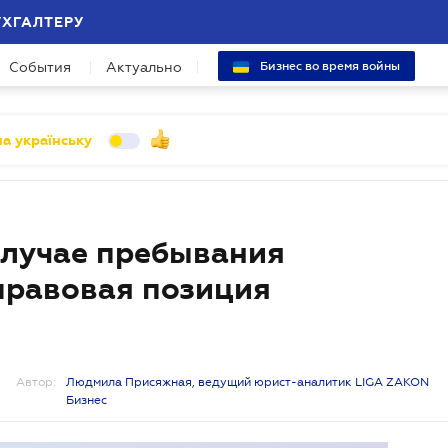
УХГАЛТЕРУ
События
Актуально
Бизнес во время войны
а українську
случае пребывания
 правовая позиция
Автор:
Людмила Присяжная, ведущий юрист-аналитик LIGA ZAKON
Бизнес