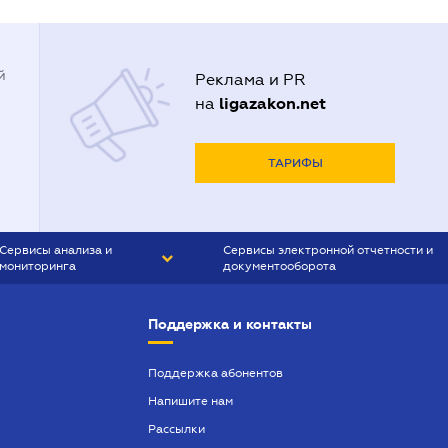
й
Реклама и PR
ligazakon.net
на
ТАРИФЫ
Сервисы анализа и
Сервисы электронной отчетности и
мониторинга
документооборота
CONTR AGENT
Liga:REPORT
Поддержка и контакты
SMS-МАЯК
VERDICTUM
Поддержка абонентов
Напишите нам
SEMANTRUM
Рассылки
SMS-МАЯК ИПОТЕКА