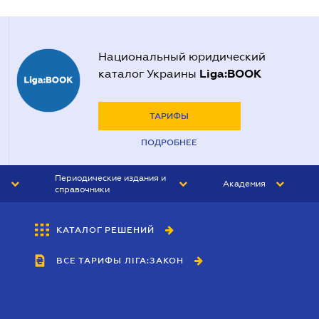
Национальный юридический
Liga:BOOK
каталог Украины
ТАРИФЫ
ПОДРОБНЕЕ
Периодические издания и
Академия
справочники
ЮРИСТ&ЗАКОН
АКАДЕМИЯ ЛІГА:ЗАКОН
КАТАЛОГ РЕШЕНИЙ
БУХГАЛТЕР&ЗАКОН
ВСЕ ТАРИФЫ ЛІГА:ЗАКОН
ВЕСТНИК МСФО
ИНТЕРБУХ
ЛИЧНЫЙ ЭКСПЕРТ