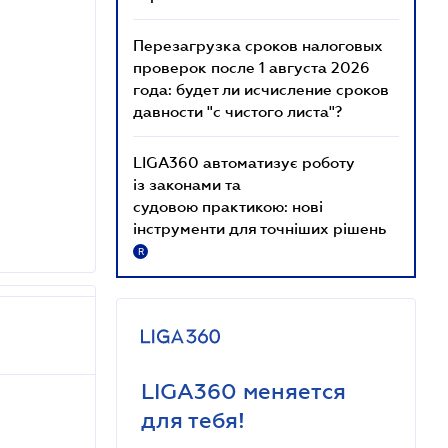
Перезагрузка сроков налоговых
проверок после 1 августа 2026
года: будет ли исчисление сроков
давности "с чистого листа"?
LIGA360 автоматизує роботу
із законами та
судовою практикою: нові
інструменти для точніших рішень
R
LIGA360 меняется
для тебя!