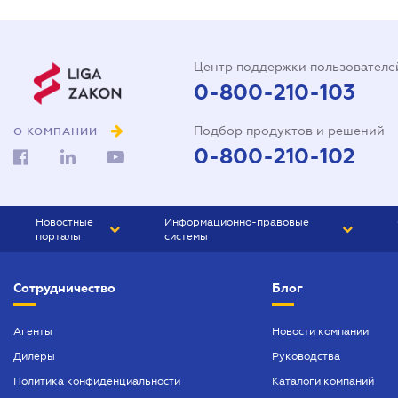
Центр поддержки пользователе
0-800-210-103
Подбор продуктов и решений
О КОМПАНИИ
0-800-210-102
Новостные
Информационно-правовые
порталы
системы
ЮРЛИГА
Право Украины
Сотрудничество
Блог
БИЗНЕС
ГРАНД
БУХГАЛТЕР.ua
ПРАЙМ
Агенты
Новости компании
Дилеры
Руководства
БУХГАЛТЕР ПРОФ
Политика конфиденциальности
Каталоги компаний
ЮРИСТ ПРОФ