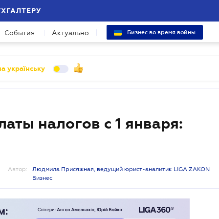
УХГАЛТЕРУ
События
Актуально
Бизнес во время войны
а українську
латы налогов с 1 января:
Автор:
Людмила Присяжная, ведущий юрист-аналитик LIGA ZAKON
Бизнес