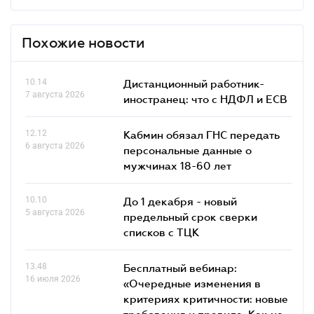
Похожие новости
10.14
Дистанционный работник-
7 августа 2026
иностранец: что с НДФЛ и ЕСВ
12.12
Кабмин обязал ГНС передать
6 августа 2026
персональные данные о
мужчинах 18-60 лет
10.10
До 1 декабря - новый
5 августа 2026
предельный срок сверки
списков c ТЦК
13.48
Бесплатный вебинар:
16 июля 2026
«Очередные изменения в
критериях критичности: новые
требования и правила. Как не