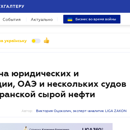
УХГАЛТЕРУ
События
Актуально
Бизнес во время войны
а українську
на юридических и
ии, ОАЭ и нескольких судов
иранской сырой нефти
Автор:
Виктория Оцоколич, эксперт-аналитик LIGA ZAKON