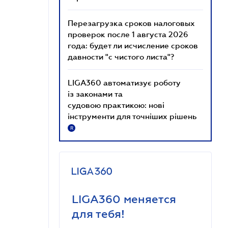
Перезагрузка сроков налоговых
проверок после 1 августа 2026
года: будет ли исчисление сроков
давности "с чистого листа"?
LIGA360 автоматизує роботу
із законами та
судовою практикою: нові
інструменти для точніших рішень
R
LIGA360 меняется
для тебя!