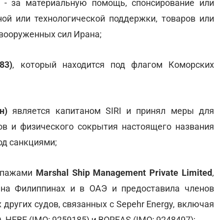
- за материальную помощь, спонсирование или
ной или технологической поддержки, товаров или
 вооруженных сил Ирана;
83)
, который находится под флагом Коморских
н)
является капитаном SIRI и принял меры для
в и физического сокрытия настоящего названия
под санкциями;
кипажами
Marshal Ship Management Private Limited
,
на Филиппинах и в ОАЭ и предоставила членов
 других судов, связанных с Sepehr Energy, включая
, HEBE (IMO: 9259185) и BOREAS (IMO: 9248497);