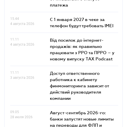
платежа
15.44
С 1 января 2027 в чеке за
4 августа 2026
телефон будут требовать IMEI
11.11
Від посилок до інтернет-
4 августа 2026
продажів: як правильно
працювати з РРО та ПРРО – у
новому випуску TAX Podcast
11.11
Доступ ответственного
3 августа 2026
работника к кабинету
финмониторинга зависит от
действий руководителя
компании
09.05
Август-сентябрь 2026-го:
28 июля 2026
банки запустят новые лимиты
на переводы для ФЛП и