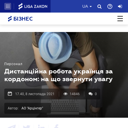
UA
БІЗНЕС
Персонал
Дистанційна робота українця за
кордоном: на що звернути увагу
17.40, 8 листопада 2021
14846
0
Автор:
АО "Арцінгер"