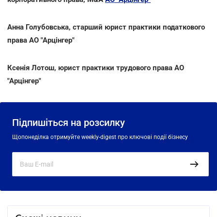
Анна Голубовська, старший юрист практики податкового
права АО "Арцінгер"
Ксенія Лотош, юрист практики трудового права АО
"Арцінгер"
Підпишіться на розсилку
Щопонеділка отримуйте weekly-digest про ключові події бізнесу