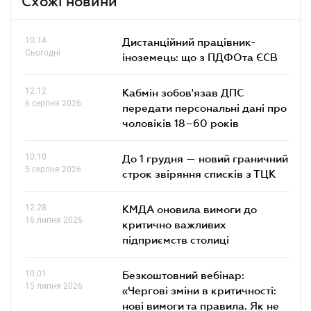
Схожі новини
10.14
Дистанційний працівник-
Сьогодні
іноземець: що з ПДФОта ЄСВ
12.12
Кабмін зобов'язав ДПС
6 серпня 2026
передати персональні дані про
чоловіків 18–60 років
10.10
До 1 грудня — новий граничний
5 серпня 2026
строк звіряння списків з ТЦК
12.28
КМДА оновила вимоги до
16 липня 2026
критично важливих
підприємств столиці
10.01
Безкоштовний вебінар:
15 липня 2026
«Чергові зміни в критичності:
нові вимоги та правила. Як не