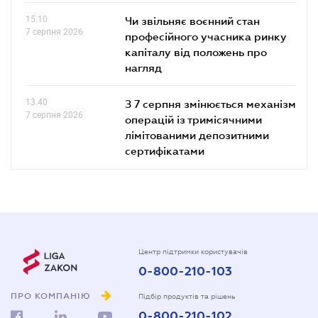
15.10
Чи звільняє воєнний стан
7 серпня 2026
професійного учасника ринку
капіталу від положень про
нагляд
13.40
З 7 серпня змінюється механізм
7 серпня 2026
операцій із тримісячними
лімітованими депозитними
сертифікатами
Центр підтримки користувачів
0-800-210-103
ПРО КОМПАНІЮ
Підбір продуктів та рішень
0-800-210-102