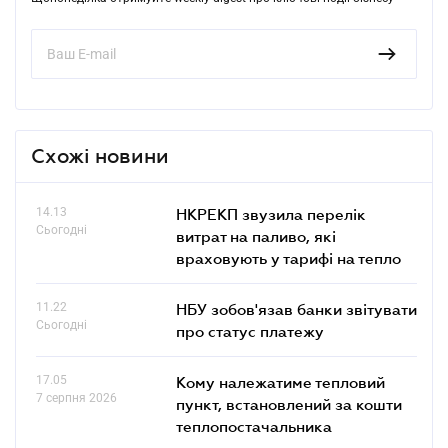
Схожі новини
14.13
НКРЕКП звузила перелік
Сьогодні
витрат на паливо, які
враховують у тарифі на тепло
11.22
НБУ зобов'язав банки звітувати
Сьогодні
про статус платежу
17.05
Кому належатиме тепловий
7 серпня 2026
пункт, встановлений за кошти
теплопостачальника