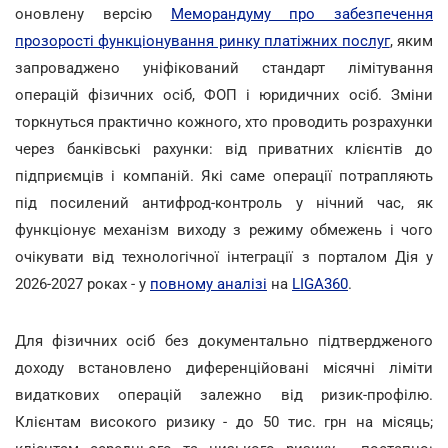
оновлену версію
Меморандуму про забезпечення
прозорості функціонування ринку платіжних послуг
, яким
запроваджено уніфікований стандарт лімітування
операцій фізичних осіб, ФОП і юридичних осіб. Зміни
торкнуться практично кожного, хто проводить розрахунки
через банківські рахунки: від приватних клієнтів до
підприємців і компаній. Які саме операції потрапляють
під посилений антифрод-контроль у нічний час, як
функціонує механізм виходу з режиму обмежень і чого
очікувати від технологічної інтеграції з порталом Дія у
2026-2027 роках - у
повному аналізі
на
LIGA360
.
Для фізичних осіб без документально підтвердженого
доходу встановлено диференційовані місячні ліміти
видаткових операцій залежно від ризик-профілю.
Клієнтам високого ризику - до 50 тис. грн на місяць;