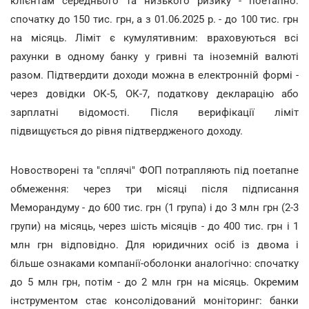
клієнтам середнього та низького ризику - поетапно:
спочатку до 150 тис. грн, а з 01.06.2025 р. - до 100 тис. грн
на місяць. Ліміт є кумулятивним: враховуються всі
рахунки в одному банку у гривні та іноземній валюті
разом. Підтвердити доходи можна в електронній формі -
через довідки ОК-5, ОК-7, податкову декларацію або
зарплатні відомості. Після верифікації ліміт
підвищується до рівня підтвердженого доходу.
Новостворені та "сплячі" ФОП потрапляють під поетапне
обмеження: через три місяці після підписання
Меморандуму - до 600 тис. грн (1 група) і до 3 млн грн (2-3
групи) на місяць, через шість місяців - до 400 тис. грн і 1
млн грн відповідно. Для юридичних осіб із двома і
більше ознаками компанії-оболонки аналогічно: спочатку
до 5 млн грн, потім - до 2 млн грн на місяць. Окремим
інструментом стає консолідований моніторинг: банки