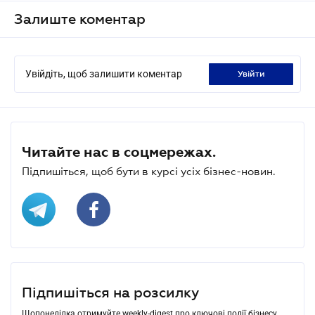
Залиште коментар
Увійдіть, щоб залишити коментар
увійти
Читайте нас в соцмережах.
Підпишіться, щоб бути в курсі усіх бізнес-новин.
Підпишіться на розсилку
Щопонеділка отримуйте weekly-digest про ключові події бізнесу