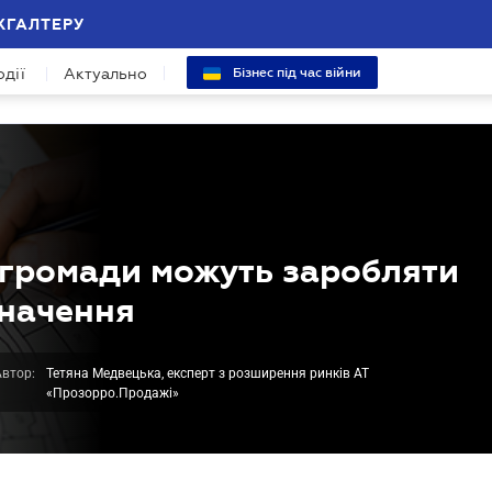
ХГАЛТЕРУ
одії
Актуально
Бізнес під час війни
к громади можуть заробляти
значення
Автор:
Тетяна Медвецька, експерт з розширення ринків АТ
«Прозорро.Продажі»