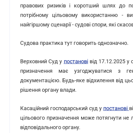
правових ризиків і коротший шлях до по
потрібному цільовому використанню - ви
найгіршому сценарії - судові спори, які скас
Судова практика тут говорить однозначно.
Верховний Суд у
постанові
від 17.12.2025 у
призначення має узгоджуватися з ге
документацією. Будь-яке відхилення від цьо
рішення органу влади.
Касаційний господарський суд у
постанові
в
цільового призначення може потягнути не л
відповідального органу.