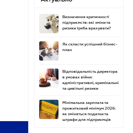
Визначення критичності
підприємств: які зміни та
ризики треба врахувати?
Як скласти успішний бізнес-
план
Відповідальність директора
в умовах війни:
адміністративні, кримінальні
та цивільні ризики
Мінімальна зарплата та
прожитковий мінімум 2026:
як зміняться податки та
штрафи для підприємців