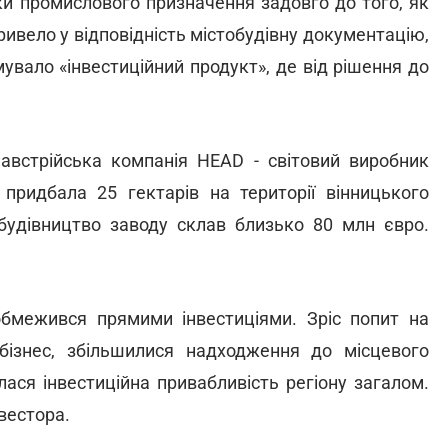
ки промислового призначення задовго до того, як
ривело у відповідність містобудівну документацію,
увало «інвестиційний продукт», де від рішення до
 австрійська компанія HEAD - світовий виробник
придбала 25 гектарів на території вінницького
у будівництво заводу склав близько 80 млн євро.
бмежився прямими інвестиціями. Зріс попит на
 бізнес, збільшилися надходження до місцевого
ася інвестиційна привабливість регіону загалом.
вестора.