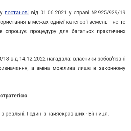
 у
постанові
від 01.06.2021 у справі №925/929/19
ристання в межах однієї категорії земель - не те
Це спрощує процедуру для багатьох практичних
18 від 14.12.2022 нагадала: власники зобов'язані
призначення, а зміна можлива лише в законному
 стратегією
а реальні. І один із найяскравіших - Вінниця.