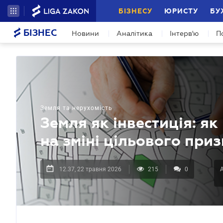
БІЗНЕСУ
ЮРИСТУ
БУ
БІЗНЕС
Новини
Аналітика
Інтерв'ю
П
Земля та нерухомість
Земля як інвестиція: я
на зміні цільового при
12.37, 22 травня 2026
215
0