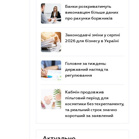
Банки розкриватимуть
виконавцям більше даних
про рахунки боржників
Законодавчі зміни у серпні
2026 для бізнесу в Україні
Головне за тиждень:
державний нагляд та
регулювання
Кабмін продовжив
пільговий період для
косметики без техрегламенту,
та реальний строк значно
коротший за заявлений
Актуально