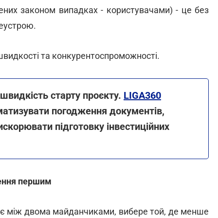
ених законом випадках - користувачами) - це без
еустрою.
швидкості та конкурентоспроможності.
 швидкість старту проєкту.
LIGA360
матизувати погодження документів,
искорювати підготовку інвестиційних
чення першим
ирає між двома майданчиками, вибере той, де менше