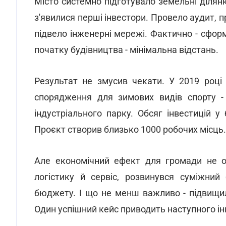
Місто системно підготувало земельні ділян
з'явилися перші інвестори. Провело аудит, п
підвело інженерні мережі. Фактично - сформ
початку будівництва - мінімальна відстань.
Результат не змусив чекати. У 2019 році
спорядження для зимових видів спорту - 
індустріального парку. Обсяг інвестицій 
Проєкт створив близько 1000 робочих місць.
Але економічний ефект для громади не о
логістику й сервіс, розвинувся суміжний
бюджету. І що не менш важливо - підвищил
Один успішний кейс приводить наступного ін