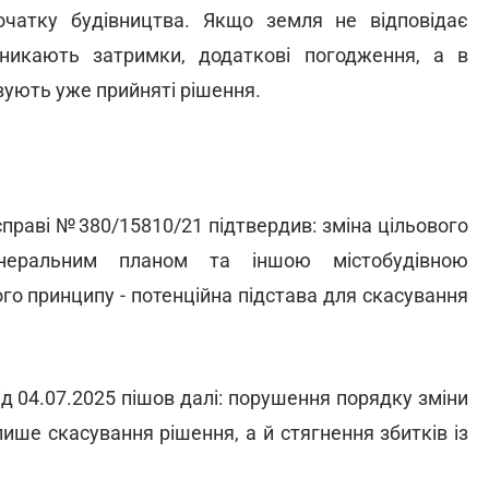
чатку будівництва. Якщо земля не відповідає
никають затримки, додаткові погодження, а в
овують уже прийняті рішення.
 справі №380/15810/21 підтвердив: зміна цільового
неральним планом та іншою містобудівною
го принципу - потенційна підстава для скасування
ід 04.07.2025 пішов далі: порушення порядку зміни
ише скасування рішення, а й стягнення збитків із