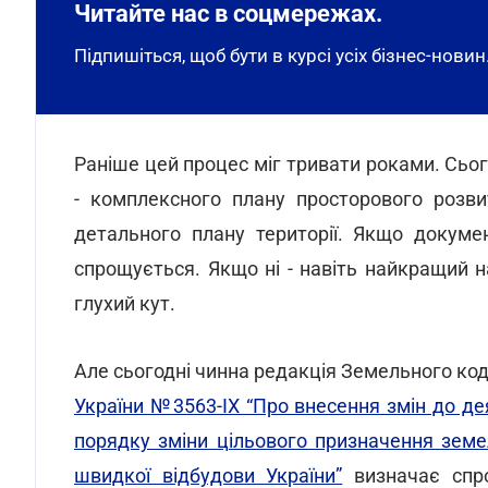
Читайте нас в соцмережах.
Підпишіться, щоб бути в курсі усіх бізнес-новин
Раніше цей процес міг тривати роками. Сього
- комплексного плану просторового розви
детального плану території. Якщо докуме
спрощується. Якщо ні - навіть найкращий
глухий кут.
Але сьогодні чинна редакція Земельного код
України №3563-ІХ “Про внесення змін до д
порядку зміни цільового призначення земе
швидкої відбудови України”
визначає спро