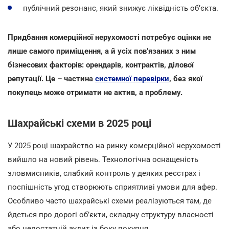
публічний резонанс, який знижує ліквідність об’єкта.
Придбання комерційної нерухомості потребує оцінки не
лише самого приміщення, а й усіх пов’язаних з ним
бізнесових факторів: орендарів, контрактів, ділової
репутації. Це – частина
системної перевірки
, без якої
покупець може отримати не актив, а проблему.
Шахрайські схеми в 2025 році
У 2025 році шахрайство на ринку комерційної нерухомості
вийшло на новий рівень. Технологічна оснащеність
зловмисників, слабкий контроль у деяких реєстрах і
поспішність угод створюють сприятливі умови для афер.
Особливо часто шахрайські схеми реалізуються там, де
йдеться про дорогі об’єкти, складну структуру власності
або недостатній аудит із боку покупця.