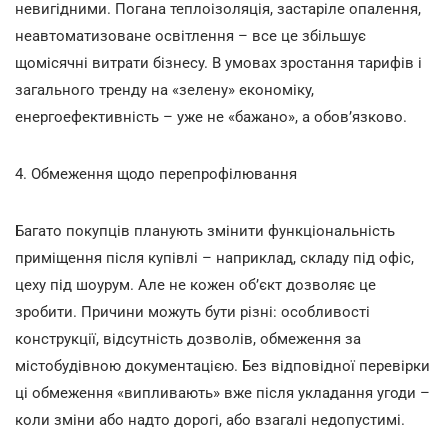
невигідними. Погана теплоізоляція, застаріле опалення,
неавтоматизоване освітлення – все це збільшує
щомісячні витрати бізнесу. В умовах зростання тарифів і
загального тренду на «зелену» економіку,
енергоефективність – уже не «бажано», а обов’язково.
4. Обмеження щодо перепрофілювання
Багато покупців планують змінити функціональність
приміщення після купівлі – наприклад, складу під офіс,
цеху під шоурум. Але не кожен об’єкт дозволяє це
зробити. Причини можуть бути різні: особливості
конструкції, відсутність дозволів, обмеження за
містобудівною документацією. Без відповідної перевірки
ці обмеження «випливають» вже після укладання угоди –
коли зміни або надто дорогі, або взагалі недопустимі.