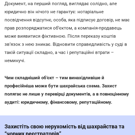
Документ, на перший погляд, виглядає солідно, але
юридично він нічого не гарантує: нотаріальне
посвідчення відсутнє, особа, яка підписує договір, не має
прав розпоряджатися об’єктом, а компанія-продавець
може виявитися фіктивною. Після переказу коштів
зв’язок з нею зникає. Відновити справедливість у суді в
такій ситуації складно, а час і репутаційні втрати –
неминучі.
Чим складніший об’єкт – тим винахідливіше й
професійніша може бути шахрайська схема. Захист
полягає не лише у перевірці документів, а в повноцінному
аудиті: юридичному, фінансовому, репутаційному.
Захистіть свою нерухомість від шахрайства та
“чорних реєстраторів”