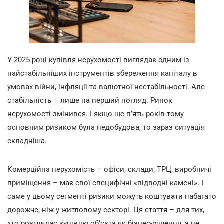
У 2025 році купівля нерухомості виглядає одним із
найстабільніших інструментів збереження капіталу в
умовах війни, інфляції та валютної нестабільності. Але
стабільність – лише на перший погляд. Ринок
нерухомості змінився. І якщо ще п’ять років тому
основним ризиком була недобудова, то зараз ситуація
складніша.
Комерційна нерухомість – офіси, склади, ТРЦ, виробничі
приміщення – має свої специфічні «підводні камені». І
саме у цьому сегменті ризики можуть коштувати набагато
дорожче, ніж у житловому секторі. Ця стаття – для тих,
хто розглядає купівлю об’єкта як бізнес-рішення, а не