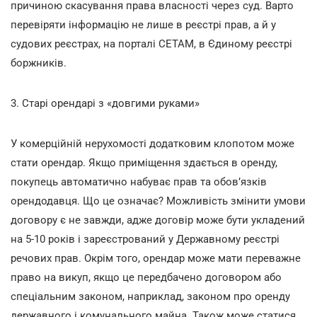
причиною скасування права власності через суд. Варто
перевіряти інформацію не лише в реєстрі прав, а й у
судових реєстрах, на порталі СЕТАМ, в Єдиному реєстрі
боржників.
3. Старі орендарі з «довгими руками»
У комерційній нерухомості додатковим клопотом може
стати орендар. Якщо приміщення здається в оренду,
покупець автоматично набуває прав та обов’язків
орендодавця. Що це означає? Можливість змінити умови
договору є не завжди, адже договір може бути укладений
на 5-10 років і зареєстрований у Державному реєстрі
речових прав. Окрім того, орендар може мати переважне
право на викуп, якщо це передбачено договором або
спеціальним законом, наприклад, законом про оренду
державного і комунального майна. Також може статися