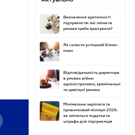
Визначення критичності
підприємств: які зміни та
ризики треба врахувати?
Як скласти успішний бізнес-
план
Відповідальність директора
в умовах війни:
адміністративні, кримінальні
та цивільні ризики
Мінімальна зарплата та
прожитковий мінімум 2026:
як зміняться податки та
штрафи для підприємців