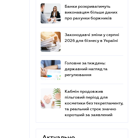
Банки розкриватимуть
виконавцям більше даних
про рахунки боржників
Законодавчі зміни у серпні
2026 для бізнесу в Україні
Головне за тиждень:
державний нагляд та
регулювання
Кабмін продовжив
пільговий період для
косметики без техрегламенту,
та реальний строк значно
коротший за заявлений
Актуально