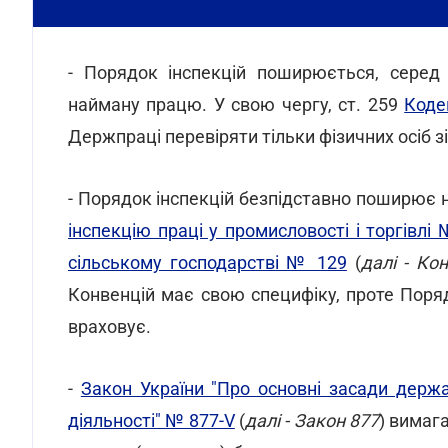
- Порядок інспекцій поширюється, серед 
найману працю. У свою чергу, ст. 259
Коде
Держпраці перевіряти тільки фізичних осіб з
- Порядок інспекцій безпідставно поширює
інспекцію праці у промисловості і торгівлі
сільському господарстві № 129
(
далі - Ко
Конвенцій має свою специфіку, проте Порядо
враховує.
-
Закон України "Про основні засади держа
діяльності" № 877-V
(
далі - Закон 877
) вимаг