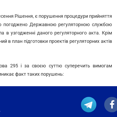
несення Рішення, є порушення процедури прийняття
уло погоджено Державною регуляторною службою
яла в узгодженні даного регуляторного акта. Крім
ий в план підготовки проектів регуляторних актів
ова 295 і за своєю суттю суперечить вимогам
иникає факт таких порушень:
.