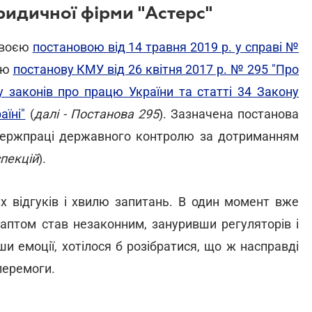
ридичної фірми "Астерс"
своєю
постановою від 14 травня 2019 р. у справі №
ою
постанову КМУ від 26 квітня 2017 р. № 295 "Про
су законів про працю України та статті 34 Закону
аїні"
(
далі - Постанова 295
). Зазначена постанова
ержпраці державного контролю за дотриманням
спекцій
).
х відгуків і хвилю запитань. В один момент вже
аптом став незаконним, зануривши регуляторів і
ши емоції, хотілося б розібратися, що ж насправді
перемоги.