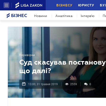
БІЗНЕСУ
ЮРИСТУ
БУ
БІЗНЕС
Новини
Аналітика
Інтерв'ю
П
Перевірки
Суд скасував постанову
що далі?
13.00, 31 травня 2019
2559
0