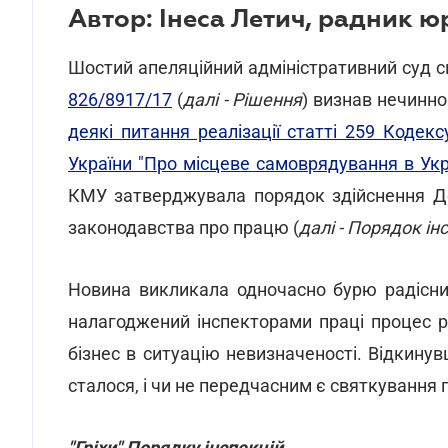
Автор: Інеса Летич, радник ю
Шостий апеляційний адміністративний суд 
826/8917/17
(
далі - Рішення
) визнав нечинн
деякі питання реалізації статті 259 Кодек
України "Про місцеве самоврядування в Укр
КМУ затверджувала порядок здійснення Д
законодавства про працю (
далі - Порядок ін
Новина викликала одночасно бурю радісни
налагоджений інспекторами праці процес р
бізнес в ситуацію невизначеності. Відкинув
сталося, і чи не передчасним є святкування 
"Гріхи" Порядку інспекцій