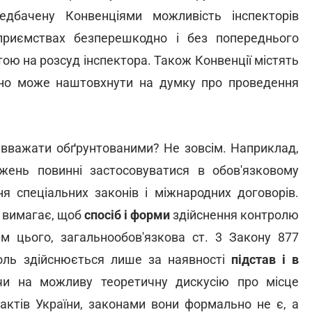
дбачену Конвенціями можливість інспекторів
ідприємствах безперешкодно і без попереднього
тою на розсуд інспектора. Також Конвенції містять
бічно може наштовхнути на думку про проведення
в вважати обґрунтованими? Не зовсім. Наприклад,
жень повинні застосовуватися в обов'язковому
я спеціальних законів і міжнародних договорів.
а вимагає, щоб
спосіб і форми
здійснення контролю
ім цього, загальнообов'язкова ст. 3 Закону 877
роль здійснюється лише за наявності
підстав і в
и на можливу теоретичну дискусію про місце
 актів України, законами вони формально не є, а