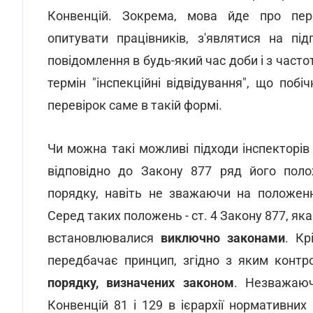
Конвенцій. Зокрема, мова йде про пере
опитувати працівників, з'являтися на п
повідомлення в будь-який час доби і з часто
термін "інспекційні відвідування", що по
перевірок саме в такій формі.
Чи можна такі можливі підходи інспекторі
відповідно до Закону 877 ряд його поло
порядку, навіть не зважаючи на положенн
Серед таких положень - ст. 4 Закону 877, як
встановлювалися
виключно законами
. Кр
передбачає принцип, згідно з яким конт
порядку, визначених законом
. Незважаюч
Конвенцій 81 і 129 в ієрархії нормативних