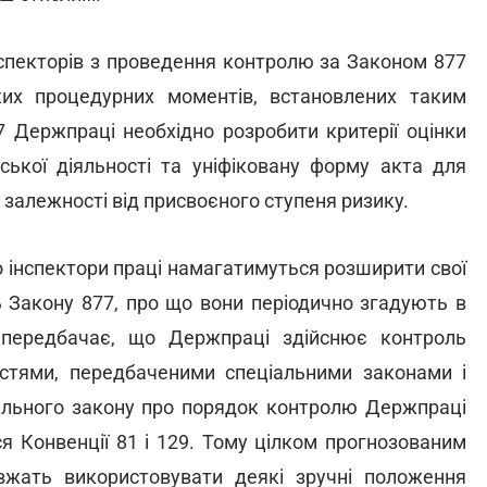
нспекторів з проведення контролю за Законом 877
их процедурних моментів, встановлених таким
77 Держпраці необхідно розробити критерії оцінки
ської діяльності та уніфіковану форму акта для
 залежності від присвоєного ступеня ризику.
 інспектори праці намагатимуться розширити свої
 Закону 877, про що вони періодично згадують в
 передбачає, що Держпраці здійснює контроль
остями, передбаченими спеціальними законами і
ального закону про порядок контролю Держпраці
я Конвенції 81 і 129. Тому цілком прогнозованим
жать використовувати деякі зручні положення