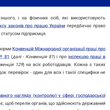
іншого, і на фізичних осіб, які використовують
ксу законів про працю України
передбачає право
і статусом підприємця.
 норми
Конвенцій Міжнародної організації праці про
 № 81
(
далі - Конвенція 81
) і про
інспекцію праці в
нвенція 129
) на всіх роботодавців. Кожна з таких
к перевірок - один для всіх і такої специфіки не
вного нагляду (контролю) у сфері господарської
ає, щоб перелік органів, що здійснюють державний