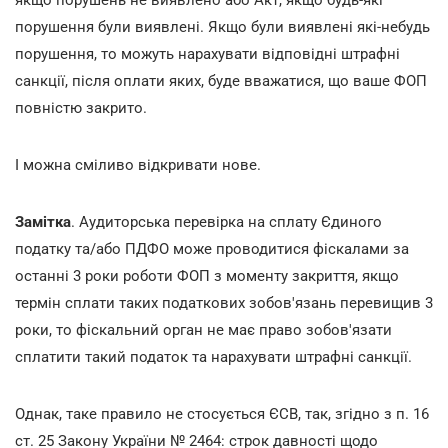
якщо порушень не виявлено або Акт, якщо будь-які
порушення були виявлені. Якщо були виявлені які-небудь
порушення, то можуть нарахувати відповідні штрафні
санкції, після оплати яких, буде вважатися, що ваше ФОП
повністю закрито.
І можна сміливо відкривати нове.
Замітка
. Аудиторська перевірка на сплату Єдиного
податку та/або ПДФО може проводитися фіскалами за
останні 3 роки роботи ФОП з моменту закриття, якщо
термін сплати таких податкових зобов'язань перевищив 3
роки, то фіскальний орган не має право зобов'язати
сплатити такий податок та нарахувати штрафні санкції.
Однак, таке правило не стосується ЄСВ, так, згідно з п. 16
ст. 25 Закону України № 2464: строк давності щодо