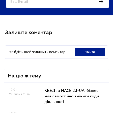
Залиште коментар
Увійдіть, щоб залишити коментар
увійти
На цю ж тему
10.01
КВЕД та NACE 2.1-UA: бізнес
22 липня 2026
має самостійно змінити коди
діяльності