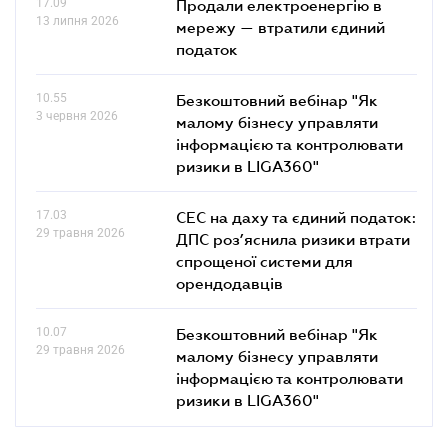
17.09
Продали електроенергію в
13 липня 2026
мережу — втратили єдиний
податок
10.55
Безкоштовний вебінар "Як
3 червня 2026
малому бізнесу управляти
інформацією та контролювати
ризики в LIGA360"
17.03
СЕС на даху та єдиний податок:
29 травня 2026
ДПС роз’яснила ризики втрати
спрощеної системи для
орендодавців
10.07
Безкоштовний вебінар "Як
29 травня 2026
малому бізнесу управляти
інформацією та контролювати
ризики в LIGA360"