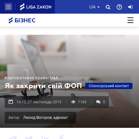
UA
БІЗНЕС
Корпоративне право/M&A
Як закрити свій ФОП
Спонсорський контент
14.12, 27 листопада 2019
7185
0
Автор:
Леонід Вікторов, адвокат