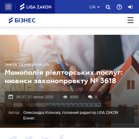
UA
БІЗНЕС
Земля та нерухомість
Монополія ріелторських послуг:
нюанси законопроекту № 3618
09.37, 21 липня 2020
4089
0
Автор:
Олександра Кознова, головний редактор LIGA ZAKON
Бізнес