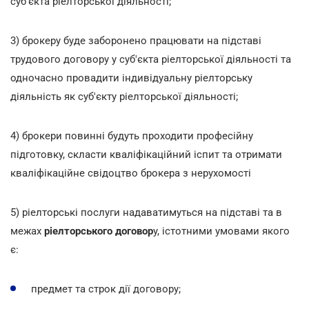
суб'єкта ріелторської діяльності;
3) брокеру буде заборонено працювати на підставі
трудового договору у суб'єкта ріелторської діяльності та
одночасно провадити індивідуальну ріелторську
діяльність як суб'єкту ріелторської діяльності;
4) брокери повинні будуть проходити професійну
підготовку, скласти кваліфікаційний іспит та отримати
кваліфікаційне свідоцтво брокера з нерухомості
5) ріелторські послуги надаватимуться на підставі та в
межах
ріелторського договор
у, істотними умовами якого
є:
предмет та строк дії договору;