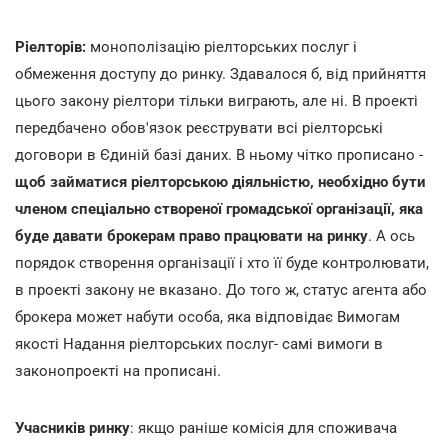
Ріелторів:
монополізацію ріелторських послуг і
обмеження доступу до ринку. Здавалося б, від прийняття
цього закону ріелтори тільки виграють, але ні. В проекті
передбачено обов'язок реєструвати всі ріелторські
договори в Єдиній базі даних. В ньому чітко прописано -
щоб займатися ріелторською діяльністю, необхідно бути
членом спеціально створеної громадської організації, яка
буде давати брокерам право працювати на ринку
. А ось
порядок створення організації і хто її буде контролювати,
в проекті закону не вказано. До того ж, статус агента або
брокера может набути особа, яка відповідає Вимогам
якості Надання ріелторських послуг- самі вимоги в
законопроекті на прописані.
Учасників ринку
: якщо раніше комісія для споживача