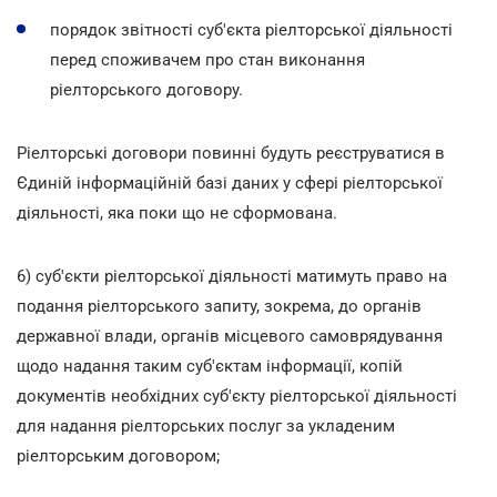
порядок звітності суб'єкта ріелторської діяльності
перед споживачем про стан виконання
ріелторського договору.
Ріелторські договори повинні будуть реєструватися в
Єдиній інформаційній базі даних у сфері ріелторської
діяльності, яка поки що не сформована.
6) суб'єкти ріелторської діяльності матимуть право на
подання ріелторського запиту, зокрема, до органів
державної влади, органів місцевого самоврядування
щодо надання таким суб'єктам інформації, копій
документів необхідних суб'єкту ріелторської діяльності
для надання ріелторських послуг за укладеним
ріелторським договором;