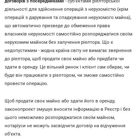
договорів з посередниками
- суб'єктами ріелторської
діяльності для здійснення операцій з нерухомістю (крім
операцій з дарування та спадкування нерухомого майна),
що автоматично призведе до обмеження права
власників нерухомості самостійно розпоряджатися своїм
нерухомим майном без залучення ріелтора. Що є
недопустимим - жодна країна світу не вимагає звернення
до ріелтора, щоб продати своє майно або придбати чи
здати в оренду. Це вільний ринок і клієнт сам обирає, чи
буде він працювати з ріелтором, чи зможе самостійно
провести операцію.
Щоб продати своє майно або здати його в оренду,
законопроект змушує вносити інформацію в Реєстр і без
цього неможливо розпоряджатися своїм майном,
нотаріуси не можуть засвідчити договір на відчуження
об'єкта.