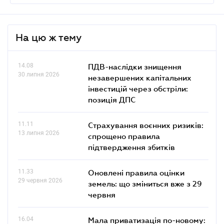
На цю ж тему
14.08
ПДВ-наслідки знищення
30 липня 2026
незавершених капітальних
інвестицій через обстріли:
позиція ДПС
11.11
Страхування воєнних ризиків:
13 липня 2026
спрощено правила
підтвердження збитків
11.33
Оновлені правила оцінки
29 червня 2026
земель: що зміниться вже з 29
червня
16.04
Мала приватизація по-новому: