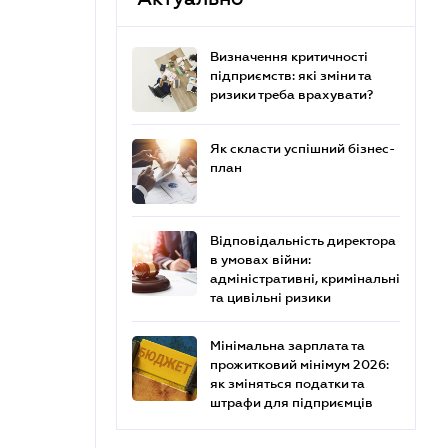
Визначення критичності
підприємств: які зміни та
ризики треба врахувати?
Як скласти успішний бізнес-
план
Відповідальність директора
в умовах війни:
адміністративні, кримінальні
та цивільні ризики
Мінімальна зарплата та
прожитковий мінімум 2026:
як зміняться податки та
штрафи для підприємців