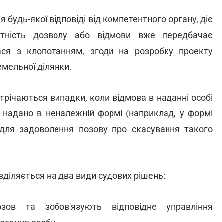
я будь-якої відповіді від компетентного органу, діє
сутність дозволу або відмови вже передбачає
ася з клопотанням, згоди на розробку проекту
емельної ділянки.
стрічаються випадки, коли відмова в наданні особі
 надано в неналежній формі (наприклад, у формі
ю для задоволення позову про скасування такого
зділяється на два види судових рішень:
ов та зобов'язують відповідне управління