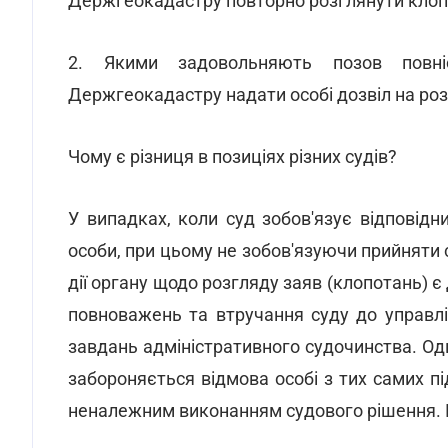
Держгеокадастру повторно розглянути клоп
2. Якими задовольняють позов повніс
Держгеокадастру надати особі дозвіл на ро
Чому є різниця в позиціях різних судів?
У випадках, коли суд зобов'язує відповід
особи, при цьому не зобов'язуючи прийняти 
дії органу щодо розгляду заяв (клопотань)
повноважень та втручання суду до управлі
завдань адміністративного судочинства. Од
забороняється відмова особі з тих самих п
неналежним виконанням судового рішення. 