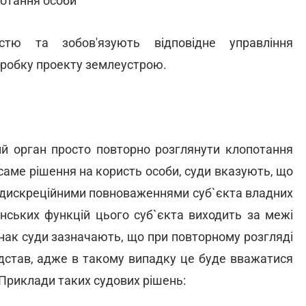
отання особи
тю та зобов'язують відповідне управління
зробку проекту землеустрою.
ний орган просто повторно розглянути клопотання
саме рішення на користь особи, суди вказують, що
 є дискреційними повноваженнями суб`єкта владних
нських функцій цього суб`єкта виходить за межі
нак суди зазначають, що при повторному розгляді
ідстав, адже в такому випадку це буде вважатися
Приклади таких судових рішень: