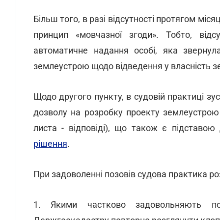
Більш того, в разі відсутності протягом місяц
принцип «мовчазної згоди». Тобто, від
автоматичне надання особі, яка звернул
землеустрою щодо відведення у власність з
Щодо другого пункту, в судовій практиці зу
дозволу на розробку проекту землеустрою
листа - відповіді), що також є підставо
рішення
.
При задоволенні позовів судова практика ро
1. Якими частково задовольняють поз