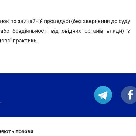
ок по звичайній процедурі (без звернення до суду
бо бездіяльності відповідних органів влади) є
дової практики.
.
няють позови