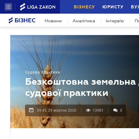
БІЗНЕСУ
ЮРИСТУ
БУ
БІЗНЕС
Новини
Аналітика
Інтерв'ю
П
Судова практика
Безкоштовна земельна д
судової практики
09.45, 29 жовтня 2020
13981
0