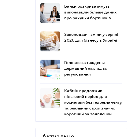
Банки розкриватимуть
виконавцям більше даних
про рахунки боржників
Законодавчі зміни у серпні
2026 для бізнесу в Україні
Головне за тиждень:
державний нагляд та
регулювання
Кабмін продовжив
пільговий період для
косметики без техрегламенту,
та реальний строк значно
коротший за заявлений
Актуально