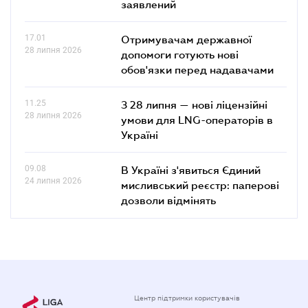
заявлений
17.01
Отримувачам державної
28 липня 2026
допомоги готують нові
обов'язки перед надавачами
11.25
З 28 липня — нові ліцензійні
28 липня 2026
умови для LNG-операторів в
Україні
09.08
В Україні з'явиться Єдиний
24 липня 2026
мисливський реєстр: паперові
дозволи відмінять
Центр підтримки користувачів