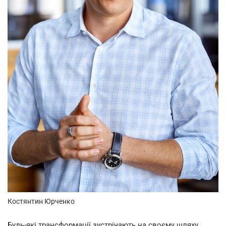
Костянтин Юрченко
Будь-які трансформації зустрічають на своєму шляху