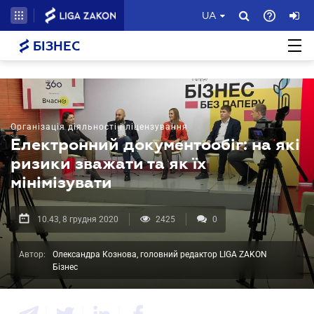
UA
БІЗНЕС
Організація діяльності і ліцензування
Електронний документообіг: на які
ризики зважати та як їх
мінімізувати
10.43, 8 грудня 2020
2425
0
Автор:
Олександра Кознова, головний редактор LIGA ZAKON
Бізнес