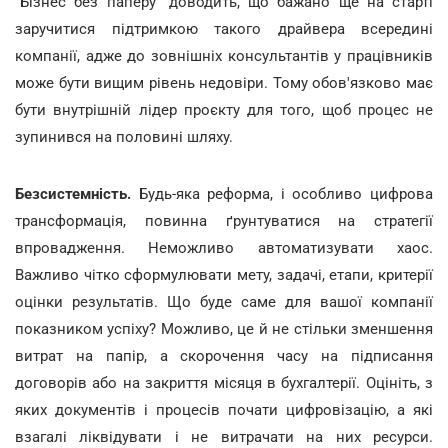
“Бізнес без паперу” доводить, що бажано ще на старті
заручитися підтримкою такого драйвера всередині
компанії, адже до зовнішніх консультантів у працівників
може бути вищим рівень недовіри. Тому обов'язково має
бути внутрішній лідер проєкту для того, щоб процес не
зупинився на половині шляху.
Безсистемність.
Будь-яка реформа, і особливо цифрова
трансформація, повинна ґрунтуватися на стратегії
впровадження. Неможливо автоматизувати хаос.
Важливо чітко сформулювати мету, задачі, етапи, критерії
оцінки результатів. Що буде саме для вашої компанії
показником успіху? Можливо, це й не стільки зменшення
витрат на папір, а скорочення часу на підписання
договорів або на закриття місяця в бухгалтерії. Оцініть, з
яких документів і процесів почати цифровізацію, а які
взагалі ліквідувати і не витрачати на них ресурси.