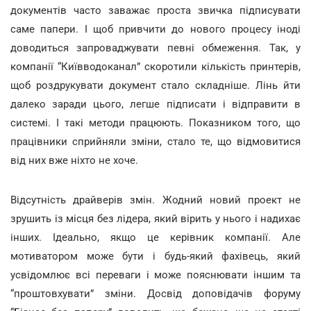
документів часто заважає проста звичка підписувати
саме папери. І щоб привчити до нового процесу іноді
доводиться запроваджувати певні обмеження. Так, у
компанії “Київводоканал” скоротили кількість принтерів,
щоб роздрукувати документ стало складніше. Лінь йти
далеко заради цього, легше підписати і відправити в
системі. І такі методи працюють. Показником того, що
працівники сприйняли зміни, стало те, що відмовитися
від них вже ніхто не хоче.
Відсутність драйверів змін. Жодний новий проект не
зрушить із місця без лідера, який вірить у нього і надихає
інших. Ідеально, якщо це керівник компанії. Але
мотиватором може бути і будь-який фахівець, який
усвідомлює всі переваги і може пояснювати іншим та
“проштовхувати” зміни. Досвід доповідачів форуму