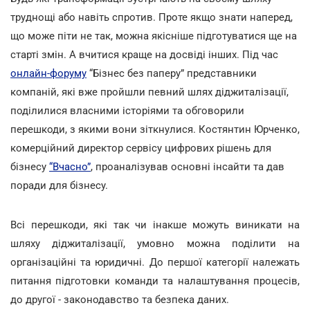
труднощі або навіть спротив. Проте якщо знати наперед,
що може піти не так, можна якісніше підготуватися ще на
старті змін. А вчитися краще на досвіді інших. Під час
онлайн-форуму
“Бізнес без паперу” представники
компаній, які вже пройшли певний шлях діджиталізації,
поділилися власними історіями та обговорили
перешкоди, з якими вони зіткнулися. Костянтин Юрченко,
комерційний директор сервісу цифрових рішень для
бізнесу
“Вчасно”
, проаналізував основні інсайти та дав
поради для бізнесу.
Всі перешкоди, які так чи інакше можуть виникати на
шляху діджиталізації, умовно можна поділити на
організаційні та юридичні. До першої категорії належать
питання підготовки команди та налаштування процесів,
до другої - законодавство та безпека даних.