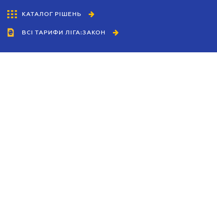
КАТАЛОГ РІШЕНЬ
ВСІ ТАРИФИ ЛІГА:ЗАКОН
Співробітництво
Агенти
Дилери
Політика конфіденційності
Умови використання сайту
Реклама
Блог
Новини компанії
Керівництва
Каталоги компаній
Теми в центрі уваги