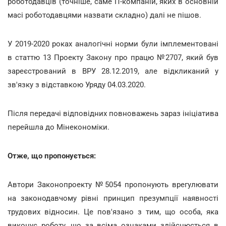
роботодавців (точніше, саме IT-компаній, яких в основній
масі роботодавцями назвати складно) далі не пішов.
У 2019-2020 роках аналогічні норми були імплементовані
в статтю 13 Проекту Закону про працю №2707, який був
зареєстрований в ВРУ 28.12.2019, але відкликаний у
зв'язку з відставкою Уряду 04.03.2020.
Після передачі відповідних повноважень зараз ініціатива
перейшла до Мінекономіки.
Отже, що пропонується:
Автори Законопроекту №5054 пропонують врегулювати
на законодавчому рівні принцип презумпції наявності
трудових відносин. Це пов'язано з тим, що особа, яка
виконує роботу, що за всіма ознаками здійснюється в