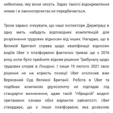
небезпеки, яку вони несуть. Зараз такого відокремлення
немає і в законопроектах не передбачається.
Трохи зарано очікувати, що наші інспектори Держпраці в
одну мить набудуть відповідних компетенцій для
розрізнення трудових відносин від інших. Нагадаю, що в
Великій Британії справа щодо кваліфікації відносин
водіїв Uber з платформою фактично триває ще з 2016
року, коли було прийняте відоме рішення Трибуналу щодо
трудових спорів в Лондоні. І лише 19 лютого 2021 своє
рішення не на користь позиції Uber оголосив вже
Верховний Суд Великої Британії. Робота в Uber та
подібних компаніях gig-economy не підпадає під
стандартні визначення, адже такій "гібридній" моделі
притаманні ознаки обох варіантів зайнятості. Uber
стверджує, що є лише платформою, яка дозволяє