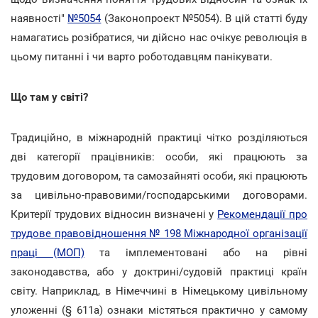
наявності"
№5054
(Законопроект №5054). В цій статті буду
намагатись розібратися, чи дійсно нас очікує революція в
цьому питанні і чи варто роботодавцям панікувати.
Що там у світі?
Традиційно, в міжнародній практиці чітко розділяються
дві категорії працівників: особи, які працюють за
трудовим договором, та самозайняті особи, які працюють
за цивільно-правовими/господарськими договорами.
Критерії трудових відносин визначені у
Рекомендації про
трудове правовідношення № 198 Міжнародної організації
праці (МОП)
та імплементовані або на рівні
законодавства, або у доктрині/судовій практиці країн
світу. Наприклад, в Німеччині в Німецькому цивільному
уложенні (§ 611а) ознаки містяться практично у самому