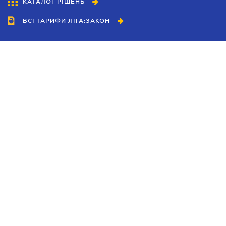
КАТАЛОГ РІШЕНЬ
ВСІ ТАРИФИ ЛІГА:ЗАКОН
Співробітництво
Агенти
Дилери
Політика конфіденційності
Умови використання сайту
Реклама
Блог
Новини компанії
Керівництва
Каталоги компаній
Теми в центрі уваги