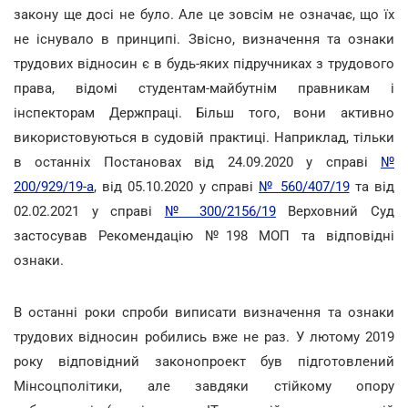
закону ще досі не було. Але це зовсім не означає, що їх
не існувало в принципі. Звісно, визначення та ознаки
трудових відносин є в будь-яких підручниках з трудового
права, відомі студентам-майбутнім правникам і
інспекторам Держпраці. Більш того, вони активно
використовуються в судовій практиці. Наприклад, тільки
в останніх Постановах від 24.09.2020 у справі
№
200/929/19-а
, від 05.10.2020 у справі
№ 560/407/19
та від
02.02.2021 у справі
№ 300/2156/19
Верховний Суд
застосував Рекомендацію №198 МОП та відповідні
ознаки.
В останні роки спроби виписати визначення та ознаки
трудових відносин робились вже не раз. У лютому 2019
року відповідний законопроект був підготовлений
Мінсоцполітики, але завдяки стійкому опору