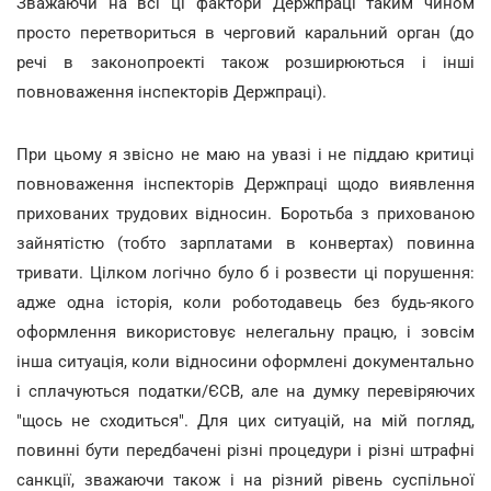
Зважаючи на всі ці фактори Держпраці таким чином
просто перетвориться в черговий каральний орган (до
речі в законопроекті також розширюються і інші
повноваження інспекторів Держпраці).
При цьому я звісно не маю на увазі і не піддаю критиці
повноваження інспекторів Держпраці щодо виявлення
прихованих трудових відносин. Боротьба з прихованою
зайнятістю (тобто зарплатами в конвертах) повинна
тривати. Цілком логічно було б і розвести ці порушення:
адже одна історія, коли роботодавець без будь-якого
оформлення використовує нелегальну працю, і зовсім
інша ситуація, коли відносини оформлені документально
і сплачуються податки/ЄСВ, але на думку перевіряючих
"щось не сходиться". Для цих ситуацій, на мій погляд,
повинні бути передбачені різні процедури і різні штрафні
санкції, зважаючи також і на різний рівень суспільної