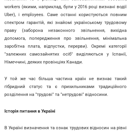
workers (якими, наприклад, були у 2016 році визнані водії
Uber), і employees. Саме останні користуються повним
спектром гарантій, які знайомі українському трудовому
праву (заборона незаконного звільнення, вихідна
допомога, попередження про звільнення, мінімальна
заробітна плата, відпустки, перерви). Окремі категорії
"залежних самозайнятих осіб" виділяються у Іспанії,
Німеччині, деяких провінціях Канади.
У той же час більша частина країн не визнає такий
гібридний статус та є прихильниками традиційного
розділення на "трудові" та "нетрудові" відносини.
Історія питання в Україні
В Україні визначення та ознак трудових відносин на рівні