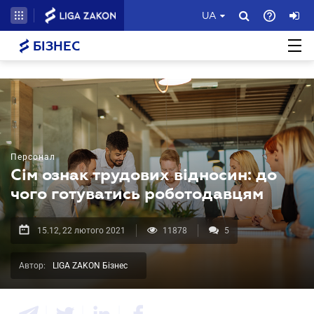
UA
БІЗНЕС
Персонал
Сім ознак трудових відносин: до
чого готуватись роботодавцям
15.12, 22 лютого 2021
11878
5
Автор:
LIGA ZAKON Бізнес