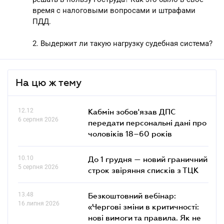
время с налоговыми вопросами и штрафами
ПДД.
2. Выдержит ли такую нагрузку судебная система?
На цю ж тему
12.12
Кабмін зобов'язав ДПС
6 серпня 2026
передати персональні дані про
чоловіків 18–60 років
10.10
До 1 грудня — новий граничний
5 серпня 2026
строк звіряння списків з ТЦК
13.48
Безкоштовний вебінар:
16 липня 2026
«Чергові зміни в критичності:
нові вимоги та правила. Як не