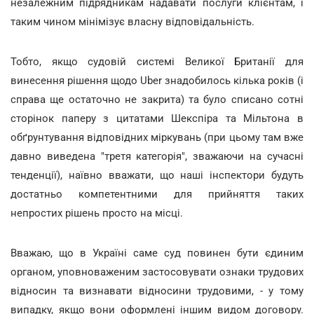
незалежним підрядникам надавати послуги клієнтам, і
таким чином мінімізує власну відповідальність.
Тобто, якщо судовій системі Великої Британії для
винесення рішення щодо Uber знадобилось кілька років (і
справа ще остаточно не закрита) та було списано сотні
сторінок паперу з цитатами Шекспіра та Мільтона в
обґрунтування відповідних міркувань (при цьому там вже
давно виведена "третя категорія", зважаючи на сучасні
тенденції), наївно вважати, що наші інспектори будуть
достатньо компетентними для прийняття таких
непростих рішень просто на місці.
Вважаю, що в Україні саме суд повинен бути єдиним
органом, уповноваженим застосовувати ознаки трудових
відносин та визнавати відносини трудовими, - у тому
випадку, якщо вони оформлені іншим видом договору.