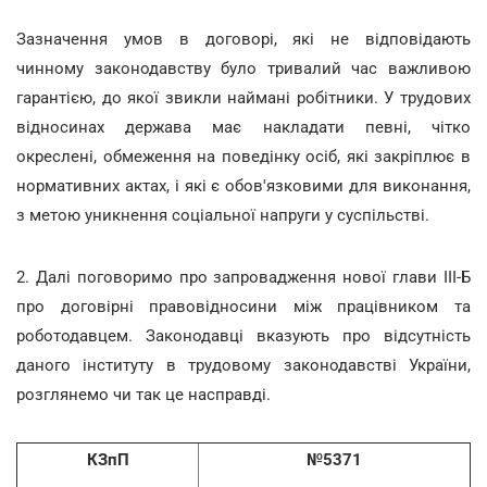
Зазначення умов в договорі, які не відповідають
чинному законодавству було тривалий час важливою
гарантією, до якої звикли наймані робітники. У трудових
відносинах держава має накладати певні, чітко
окреслені, обмеження на поведінку осіб, які закріплює в
нормативних актах, і які є обов'язковими для виконання,
з метою уникнення соціальної напруги у суспільстві.
2. Далі поговоримо про запровадження нової глави ІІІ-Б
про договірні правовідносини між працівником та
роботодавцем. Законодавці вказують про відсутність
даного інституту в трудовому законодавстві України,
розглянемо чи так це насправді.
КЗпП
№5371