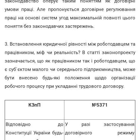
законодавство оперує таким поняттям як договірні
умови праці. Але пропонується договірне регулювання
праці на основі систем угод максимальній повноті цього
поняття без законодавчих застережень.
3. Встановлення юридичної рівності між роботодавцем та
працівником, міф чи реальність? В статті законопроекту
зазначається, що як працівником так і роботодавцем, що
є суб`єктом малого чи середнього підприємництва, може
бути внесено будь-які положення щодо організації
робочого процесу при укладанні трудового договору.
КЗпП
№5371
Відповідно до
У разі застосування
Конституції України будь-
договірного режиму