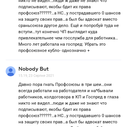
никто не видел…люди ж даже не знают что
подписывают, якобы бдит их права
профсоюз??????…а НС…у пострадавшего 0 шансов
на защиту своих прав…а был бы адвокат вместо
сраньсоюза другое дело. Ещё и попробуй туда не
вступи…тут конечно ЧП выглядит куда
привлекательнее чем госслужба для работника…
Много лет работала на госпред: Убрать это
профсоюзное кубло- однозначно +
Nobody But
15.19, 23 Серпня 2021
Давно пора гнать Профсоюзы в три шеи…они
всегда работали на работодателя и на*бывали
работников, колдоговора в КП и Госпред в глаза
никто не видел…люди ж даже не знают что
подписывают, якобы бдит их права
профсоюз??????…а НС…у пострадавшего 0 шансов
на защиту своих прав…а был бы адвокат вместо