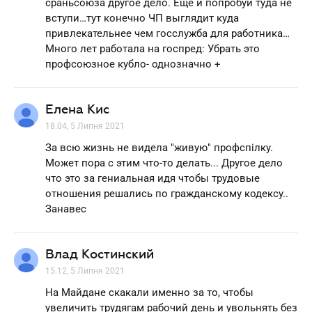
сраньсоюза другое дело. Ещё и попробуй туда не
вступи…тут конечно ЧП выглядит куда
привлекательнее чем госслужба для работника…
Много лет работала на госпред: Убрать это
профсоюзное кубло- однозначно +
Елена Кис
18.04, 5 Липня 2021
За всю жизнь не видела "живую" профспілку.
Может пора с этим что-то делать... Другое дело
что это за гениальная идя чтобы трудовые
отношения решались по гражданскому кодексу..
Занавес
Влад Костинский
15.12, 5 Липня 2021
На Майдане скакали именно за то, чтобы
увеличить трудягам рабочий день и увольнять без