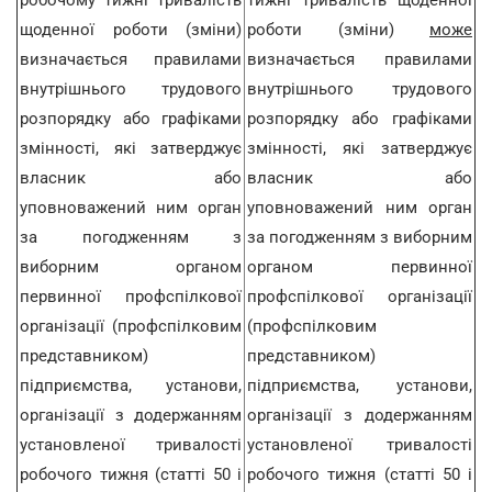
робочому тижні тривалість
тижні тривалість щоденної
щоденної роботи (зміни)
роботи (зміни)
може
визначається правилами
визначається правилами
внутрішнього трудового
внутрішнього трудового
розпорядку або графіками
розпорядку або графіками
змінності, які затверджує
змінності, які затверджує
власник або
власник або
уповноважений ним орган
уповноважений ним орган
за погодженням з
за погодженням з виборним
виборним органом
органом первинної
первинної профспілкової
профспілкової організації
організації (профспілковим
(профспілковим
представником)
представником)
підприємства, установи,
підприємства, установи,
організації з додержанням
організації з додержанням
установленої тривалості
установленої тривалості
робочого тижня (статті 50 і
робочого тижня (статті 50 і