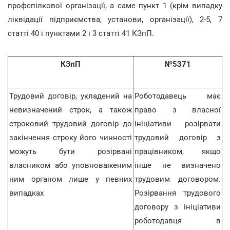
профспілкової організації, а саме пункт 1 (крім випадку
ліквідації підприємства, установи, організації), 2-5, 7
статті 40 і пунктами 2 і 3 статті 41 КЗпП.
КЗпП
№5371
Трудовий договір, укладений на
Роботодавець має
невизначений строк, а також
право з власної
строковий трудовий договір до
ініціативи розірвати
закінчення строку його чинності
трудовий договір з
можуть бути розірвані
працівником, якщо
власником або уповноваженим
інше не визначено
ним органом лише у певних
трудовим договором.
випадках
Розірвання трудового
договору з ініціативи
роботодавця в