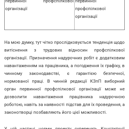
первинної профспілкової
первинної
організації
профспілкової
організації
На мою думку, тут чітко прослідковується тенденція щодо
витіснення з трудових відносин профспілкової
організації. Призначення надурочних робіт є додатковим
навантаженням на працівника, а погодження їх графіку, в
чинному законодавстві, є гарантією безпечної,
нормованої праці. В чинній редакції КЗпП виборний
орган первинної профспілкової організації може не
дозволити навантаження працівника надурочною
роботою, навіть за наявності підстав для їх проведення, а
законотворці позбавляють його цієї можливості.
У цій частині норми проекту суперечать Конституції