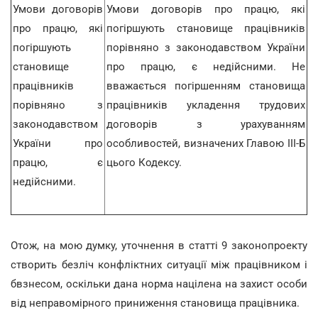
Умови договорів
Умови договорів про працю, які
про працю, які
погіршують становище працівників
погіршують
порівняно з законодавством України
становище
про працю, є недійсними. Не
працівників
вважається погіршенням становища
порівняно з
працівників укладення трудових
законодавством
договорів з урахуванням
України про
особливостей, визначених Главою III-Б
працю, є
цього Кодексу.
недійсними.
Отож, на мою думку, уточнення в статті 9 законопроекту
створить безліч конфліктних ситуації між працівником і
бвзнесом, оскільки дана норма націлена на захист особи
від неправомірного приниження становища працівника.