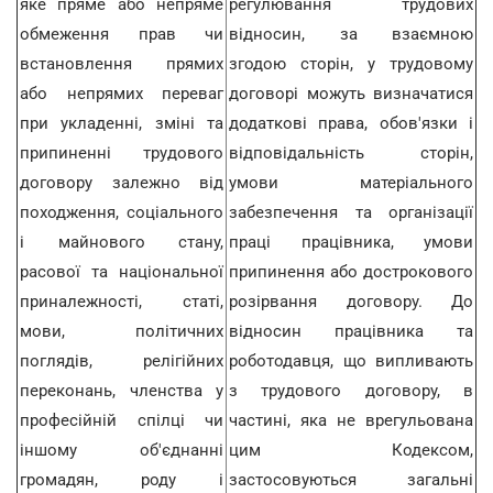
яке пряме або непряме
регулювання трудових
обмеження прав чи
відносин, за взаємною
встановлення прямих
згодою сторін, у трудовому
або непрямих переваг
договорі можуть визначатися
при укладенні, зміні та
додаткові права, обов'язки і
припиненні трудового
відповідальність сторін,
договору залежно від
умови матеріального
походження, соціального
забезпечення та організації
і майнового стану,
праці працівника, умови
расової та національної
припинення або дострокового
приналежності, статі,
розірвання договору. До
мови, політичних
відносин працівника та
поглядів, релігійних
роботодавця, що випливають
переконань, членства у
з трудового договору, в
професійній спілці чи
частині, яка не врегульована
іншому об'єднанні
цим Кодексом,
громадян, роду і
застосовуються загальні