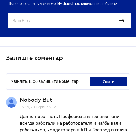
Щопонеділка отримуйте weekly-digest про ключові події бізнесу
Залиште коментар
Увійдіть, щоб залишити коментар
увійти
Nobody But
15.19, 23 Серпня 2021
Давно пора гнать Профсоюзы в три шеи…они
всегда работали на работодателя и на*бывали
работников, колдоговора в КП и Госпред в глаза