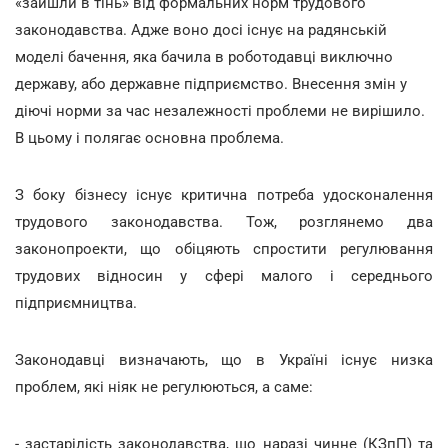
«зайшли в тінь» від формальних норм трудового
законодавства. Адже воно досі існує на радянській
моделі бачення, яка бачила в роботодавці виключно
державу, або державне підприємство. Внесення змін у
діючі норми за час незалежності проблеми не вирішило.
В цьому і полягає основна проблема.
З боку бізнесу існує критична потреба удосконалення
трудового законодавства. Тож, розглянемо два
законопроекти, що обіцяють спростити регулювання
трудових відносин у сфері малого і середнього
підприємництва.
Законодавці визначають, що в Україні існує низка
проблем, які ніяк не регулюються, а саме:
- застарілість законодавства, що наразі чинне (КЗпП) та