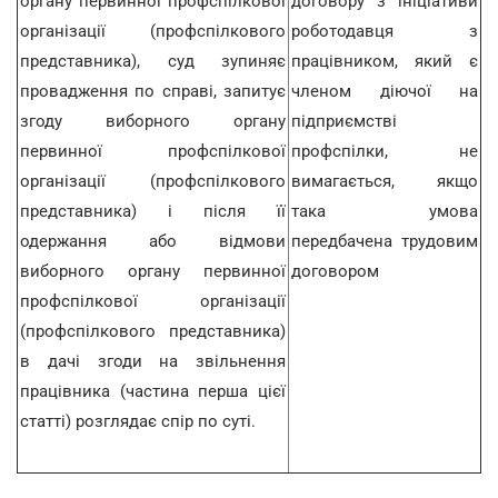
органу первинної профспілкової
договору з ініціативи
організації (профспілкового
роботодавця з
представника), суд зупиняє
працівником, який є
провадження по справі, запитує
членом діючої на
згоду виборного органу
підприємстві
первинної профспілкової
профспілки, не
організації (профспілкового
вимагається, якщо
представника) і після її
така умова
одержання або відмови
передбачена трудовим
виборного органу первинної
договором
профспілкової організації
(профспілкового представника)
в дачі згоди на звільнення
працівника (частина перша цієї
статті) розглядає спір по суті.