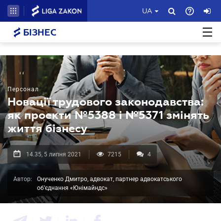
UA
БІЗНЕС
Персонал
Новації трудового законодавства:
як проекти №5388 і №5371 змінять
життя бізнесу
14.35, 5 липня 2021
7215
4
Автор:
Онученко Дмитро, адвокат, партнер адвокатського
об’єднання «Юнімайндс»