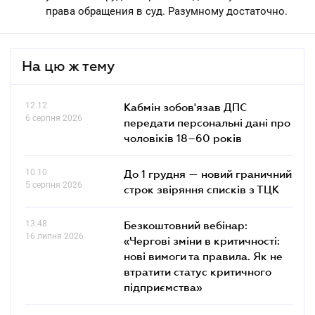
права обращения в суд. Разумному достаточно.
На цю ж тему
12.12
Кабмін зобов'язав ДПС
6 серпня 2026
передати персональні дані про
чоловіків 18–60 років
10.10
До 1 грудня — новий граничний
5 серпня 2026
строк звіряння списків з ТЦК
13.48
Безкоштовний вебінар:
16 липня 2026
«Чергові зміни в критичності:
нові вимоги та правила. Як не
втратити статус критичного
підприємства»