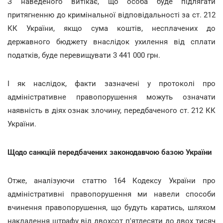
З наведеного витікає, що особа буде підлягати
притягненню до кримінальної відповідальності за ст. 212
КК України, якщо сума коштів, несплачених до
державного бюджету внаслідок ухилення від сплати
податків, буде перевищувати 3 441 000 грн.
І як наслідок, факти зазначені у протоколі про
адміністративне правопорушення можуть означати
наявність в діях ознак злочину, передбаченого ст. 212 КК
України.
Щодо санкцій передбачених законодавчою базою України
Отже, аналізуючи статтю 164 Кодексу України про
адміністративні правопорушення ми навели способи
вчинення правопорушення, що будуть каратись, шляхом
накладення штрафу від двохсот п'ятдесяти до двох тисяч