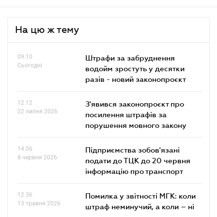
На цю ж тему
09.10
Штрафи за забруднення
Сьогодні
водойм зростуть у десятки
разів - новий законопроєкт
12.12
З'явився законопроєкт про
22 липня 2026
посилення штрафів за
порушення мовного закону
14.06
Підприємства зобов'язані
8 червня 2026
подати до ТЦК до 20 червня
інформацію про транспорт
12.36
Помилка у звітності МГК: коли
13 травня 2026
штраф неминучий, а коли – ні