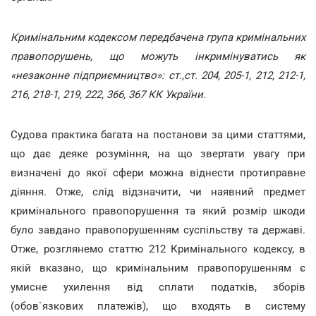
Кримінальним кодексом передбачена група кримінальних
правопорушень, що можуть інкримінуватись як
«незаконне підприємництво»: ст.,ст. 204, 205-1, 212, 212-1,
216, 218-1, 219, 222, 366, 367 КК України.
Судова практика багата на постанови за цими статтями,
що дає деяке розуміння, на що звертати увагу при
визначені до якої сфери можна віднести протиправне
діяння. Отже, слід відзначити, чи наявний предмет
кримінального правопорушення та який розмір шкоди
було завдано правопорушенням суспільству та державі.
Отже, розглянемо статтю 212 Кримінального кодексу, в
якій вказано, що кримінальним правопорушенням є
умисне ухилення від сплати податків, зборів
(обов`язкових платежів), що входять в систему