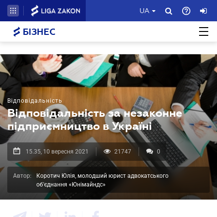
UA
БІЗНЕС
Відповідальність
Відповідальність за незаконне
підприємництво в Україні
15.35, 10 вересня 2021
21747
0
Автор:
Коротич Юлія, молодший юрист адвокатського
об'єднання «Юнімайндс»