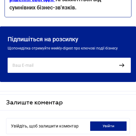
сумнівних бізнес-зв'язків.
Підпишіться на розсилку
Щопонеділка отримуйте weekly-digest про ключові події бізнесу
Залиште коментар
Увійдіть, щоб залишити коментар
увійти