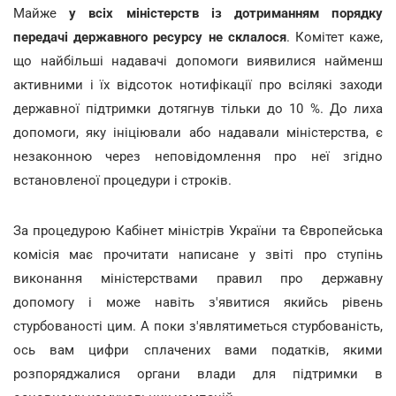
Майже
у всіх міністерств із дотриманням порядку
передачі державного ресурсу не склалося
. Комітет каже,
що найбільші надавачі допомоги виявилися найменш
активними і їх відсоток нотифікації про всілякі заходи
державної підтримки дотягнув тільки до 10 %. До лиха
допомоги, яку ініціювали або надавали міністерства, є
незаконною через неповідомлення про неї згідно
встановленої процедури і строків.
За процедурою Кабінет міністрів України та Європейська
комісія має прочитати написане у звіті про ступінь
виконання міністерствами правил про державну
допомогу і може навіть з'явитися якийсь рівень
стурбованості цим. А поки з'являтиметься стурбованість,
ось вам цифри сплачених вами податків, якими
розпоряджалися органи влади для підтримки в