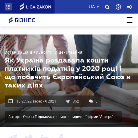
UA
БІЗНЕС
Організація діяльності і ліцензування
Як Україна роздавала кошти
платників податків у 2020 році і
що побачить Європейський Союз в
таких діях
13.27, 22 вересня 2021
352
0
Автор:
Олена Гадомська, юрист юридичної фірми "Астерс"