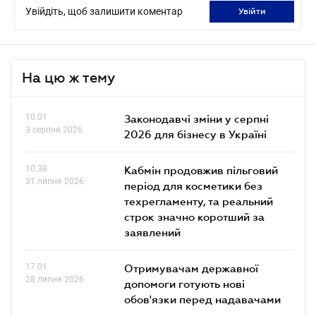
Увійдіть, щоб залишити коментар
увійти
На цю ж тему
10.01
Законодавчі зміни у серпні
3 серпня 2026
2026 для бізнесу в Україні
10.38
Кабмін продовжив пільговий
31 липня 2026
період для косметики без
техрегламенту, та реальний
строк значно коротший за
заявлений
17.01
Отримувачам державної
28 липня 2026
допомоги готують нові
обов'язки перед надавачами