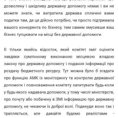
дозволену і шкідливу державну допомогу немає і ви не
можете знати, чи витратила держава сплачені вами
податки там, де це дійсно потрібно, чи просто підтримала
вашого конкурента по бізнесу, тим самим змусивши ваш
бізнес тупцювати на місці без державної допомоги.
Є тільки якийсь відсоток, який комітет зміг оцінити
завдяки сумлінному виконанню місцевою владою
закону про державну допомогу і подання інформації про
роздачу бюджетного ресурсу. Тут можна було б згадати
про функцію АМК із моніторингу та контролю державної
допомоги і повноваження комітету запитувати будь-коли
у будь-якого надавача допомоги, у тому числі міністерств,
про почуту або побачену в ЗМІ інформацію про державну
допомогу, не чекаючи їх доброї волі. Подекуди воно так і
трапляється, але давайте будемо реалістами -