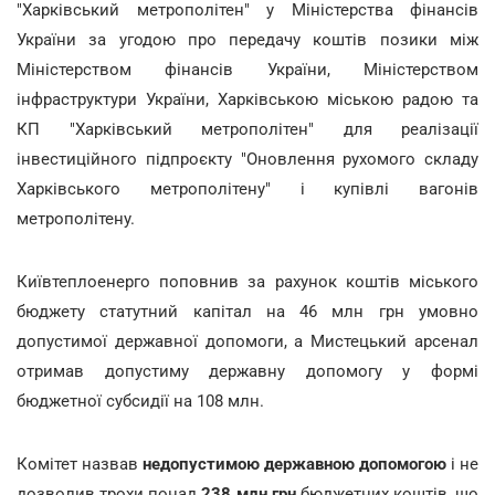
"Харківський метрополітен" у Міністерства фінансів
України за угодою про передачу коштів позики між
Міністерством фінансів України, Міністерством
інфраструктури України, Харківською міською радою та
КП "Харківський метрополітен" для реалізації
інвестиційного підпроєкту "Оновлення рухомого складу
Харківського метрополітену" і купівлі вагонів
метрополітену.
Київтеплоенерго поповнив за рахунок коштів міського
бюджету статутний капітал на 46 млн грн умовно
допустимої державної допомоги, а Мистецький арсенал
отримав допустиму державну допомогу у формі
бюджетної субсидії на 108 млн.
Комітет назвав
недопустимою державною допомогою
і не
дозволив трохи понад
238 млн грн
бюджетних коштів, що