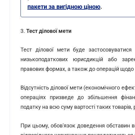
пакети за вигідною ціною
.
3.
Тест ділової мети
Тест ділової мети буде застосовуватися
низькоподаткових юрисдикцій або заре
правових формах, а також до операцій щодо
Відсутність ділової мети (економічного ефект
операціях призведе до збільшення фінан
податку на всю суму вартості таких товарів,
При цьому, обов'язок доведення обставин ві