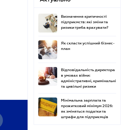
Визначення критичності
підприємств: які зміни та
ризики треба врахувати?
Як скласти успішний бізнес-
план
Відповідальність директора
в умовах війни:
адміністративні, кримінальні
та цивільні ризики
Мінімальна зарплата та
прожитковий мінімум 2026:
як зміняться податки та
штрафи для підприємців