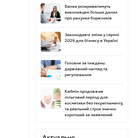
Банки розкриватимуть
виконавцям більше даних
про рахунки боржників
Законодавчі зміни у серпні
2026 для бізнесу в Україні
Головне за тиждень:
державний нагляд та
регулювання
Кабмін продовжив
пільговий період для
косметики без техрегламенту,
та реальний строк значно
коротший за заявлений
Актуально