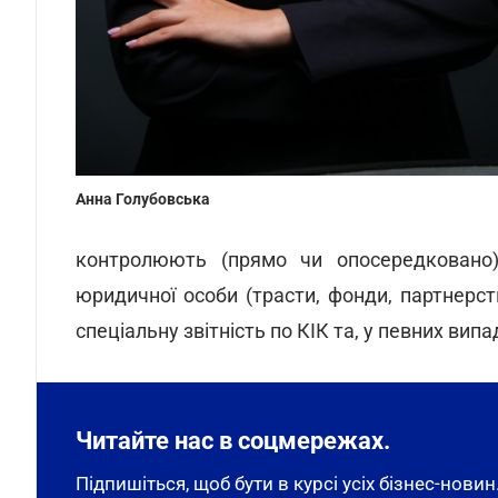
Анна Голубовська
контролюють (прямо чи опосередковано) 
юридичної особи (трасти, фонди, партнерс
спеціальну звітність по КІК та, у певних випа
Читайте нас в соцмережах.
Підпишіться, щоб бути в курсі усіх бізнес-новин