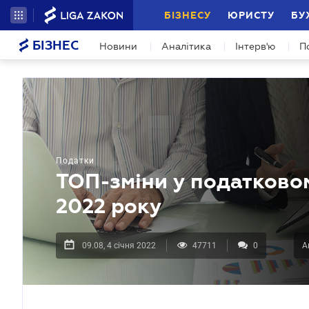
БІЗНЕСУ
ЮРИСТУ
БУ
БІЗНЕС
Новини
Аналітика
Інтерв'ю
П
Податки
ТОП-зміни у податковом
2022 року
09.08, 4 січня 2022
47711
0
А