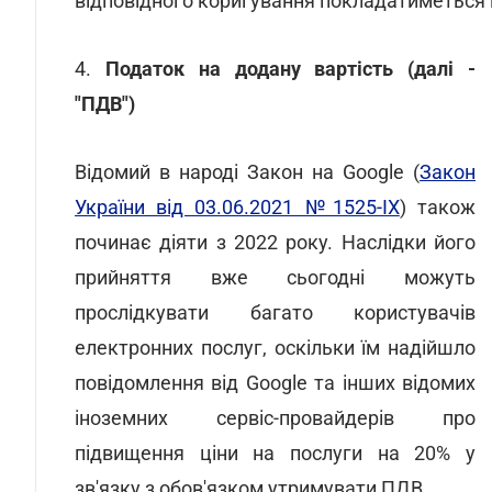
відповідного коригування покладатиметься
4.
Податок на додану вартість (далі -
"ПДВ")
Відомий в народі Закон на Google (
Закон
України від 03.06.2021 №1525-IX
) також
починає діяти з 2022 року. Наслідки його
прийняття вже сьогодні можуть
прослідкувати багато користувачів
електронних послуг, оскільки їм надійшло
повідомлення від Google та інших відомих
іноземних сервіс-провайдерів про
підвищення ціни на послуги на 20% у
зв'язку з обов'язком утримувати ПДВ.