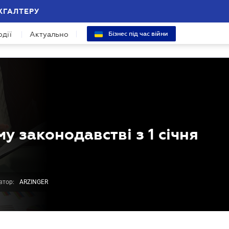
ХГАЛТЕРУ
одії
Актуально
Бізнес під час війни
у законодавстві з 1 січня
втор:
ARZINGER